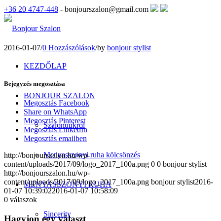
+36 20 4747-448
- bonjourszalon@gmail.com
2016-01-07
/
0 Hozzászólások
/
by
bonjour stylist
KEZDŐLAP
Bejegyzés megosztása
BONJOUR SZALON
Megosztás Facebook
Share on WhatsApp
Megosztás Pinterest
Szalonunkról
Megosztás LinkedIn
Megosztás emailben
Menyasszonyi ruha kölcsönzés
http://bonjourszalon.hu/wp-
content/uploads/2017/09/logo_2017_100a.png
0
0
bonjour stylist
http://bonjourszalon.hu/wp-
content/uploads/2017/09/logo_2017_100a.png
bonjour stylist
2016-
MENYASSZONYI RUHA
01-07 10:39:02
2016-01-07 10:58:09
0
válaszok
Sincerity
Hagyjon egy választ