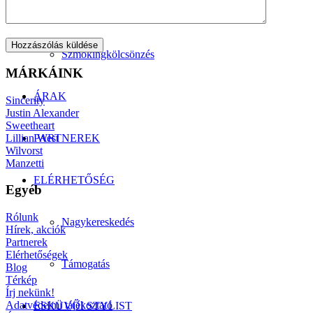
Manzetti-kollekció
Szmokingkölcsönzés
MÁRKÁINK
ÁRAK
Sincerity
Justin Alexander
Sweetheart
Lillian West
PARTNEREK
Wilvorst
Manzetti
ELÉRHETŐSÉG
Egyéb
Rólunk
Nagykereskedés
Hírek, akciók
Partnerek
Elérhetőségek
Támogatás
Blog
Térkép
Írj nekünk!
Adatvédelmi tájékoztató
ESKÜVŐI STYLIST