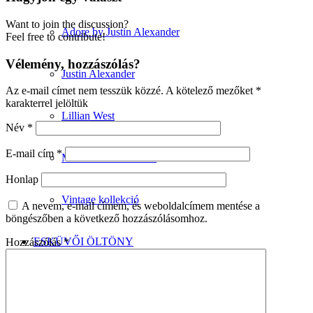
Want to join the discussion?
Adore by Justin Alexander
Feel free to contribute!
Vélemény, hozzászólás?
Justin Alexander
Az e-mail címet nem tesszük közzé.
A kötelező mezőket
*
karakterrel jelöltük
Lillian West
Név
*
E-mail cím
*
Minimalista kollekció
Honlap
Vintage kollekció
A nevem, e-mail címem, és weboldalcímem mentése a
böngészőben a következő hozzászólásomhoz.
ESKÜVŐI ÖLTÖNY
Hozzászólás
*
Wilvorst kollekció