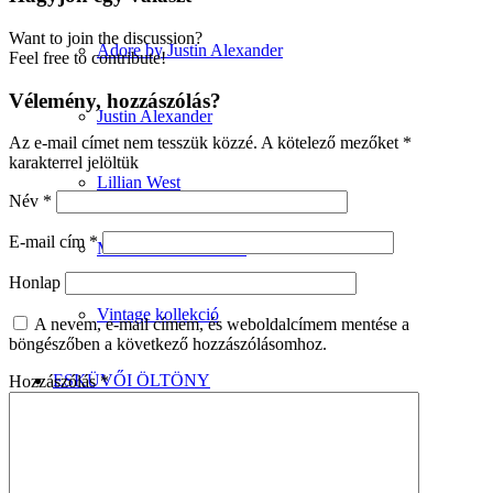
Want to join the discussion?
Adore by Justin Alexander
Feel free to contribute!
Vélemény, hozzászólás?
Justin Alexander
Az e-mail címet nem tesszük közzé.
A kötelező mezőket
*
karakterrel jelöltük
Lillian West
Név
*
E-mail cím
*
Minimalista kollekció
Honlap
Vintage kollekció
A nevem, e-mail címem, és weboldalcímem mentése a
böngészőben a következő hozzászólásomhoz.
ESKÜVŐI ÖLTÖNY
Hozzászólás
*
Wilvorst kollekció