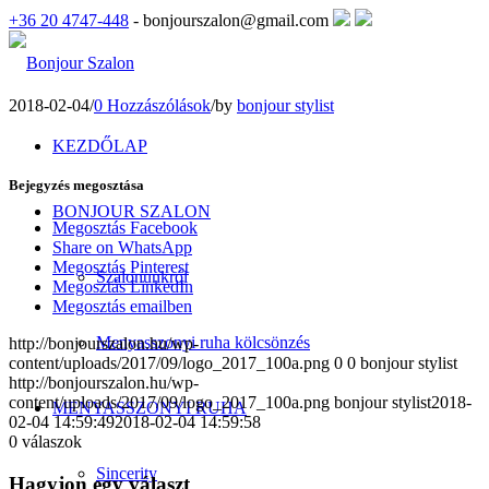
+36 20 4747-448
- bonjourszalon@gmail.com
2018-02-04
/
0 Hozzászólások
/
by
bonjour stylist
KEZDŐLAP
Bejegyzés megosztása
BONJOUR SZALON
Megosztás Facebook
Share on WhatsApp
Megosztás Pinterest
Szalonunkról
Megosztás LinkedIn
Megosztás emailben
Menyasszonyi ruha kölcsönzés
http://bonjourszalon.hu/wp-
content/uploads/2017/09/logo_2017_100a.png
0
0
bonjour stylist
http://bonjourszalon.hu/wp-
content/uploads/2017/09/logo_2017_100a.png
bonjour stylist
2018-
MENYASSZONYI RUHA
02-04 14:59:49
2018-02-04 14:59:58
0
válaszok
Sincerity
Hagyjon egy választ