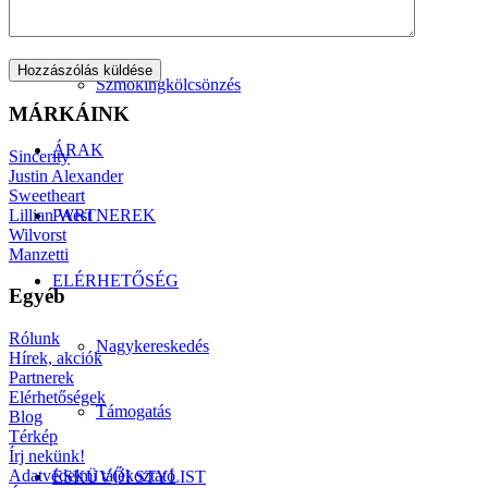
Manzetti-kollekció
Szmokingkölcsönzés
MÁRKÁINK
ÁRAK
Sincerity
Justin Alexander
Sweetheart
Lillian West
PARTNEREK
Wilvorst
Manzetti
ELÉRHETŐSÉG
Egyéb
Rólunk
Nagykereskedés
Hírek, akciók
Partnerek
Elérhetőségek
Támogatás
Blog
Térkép
Írj nekünk!
Adatvédelmi tájékoztató
ESKÜVŐI STYLIST