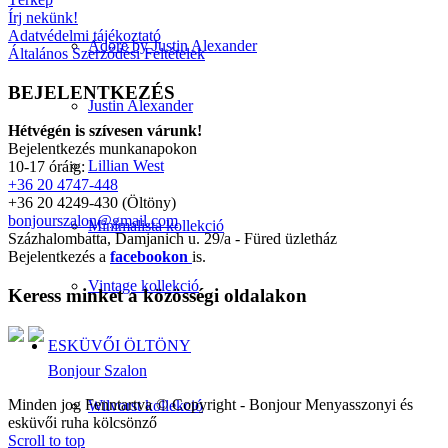
Írj nekünk!
Adatvédelmi tájékoztató
Adore by Justin Alexander
Általános Szerződési Feltételek
BEJELENTKEZÉS
Justin Alexander
Hétvégén is szívesen várunk!
Bejelentkezés munkanapokon
Lillian West
10-17 óráig:
+36 20 4747-448
+36 20 4249-430 (Öltöny)
bonjourszalon@gmail.com
Minimalista kollekció
Százhalombatta, Damjanich u. 29/a - Füred üzletház
Bejelentkezés a
facebookon
is.
Vintage kollekció
Keress minket a közösségi oldalakon
ESKÜVŐI ÖLTÖNY
Bonjour Szalon
Minden jog Fenntartva © Copyright - Bonjour Menyasszonyi és
Wilvorst kollekció
esküvői ruha kölcsönző
Scroll to top