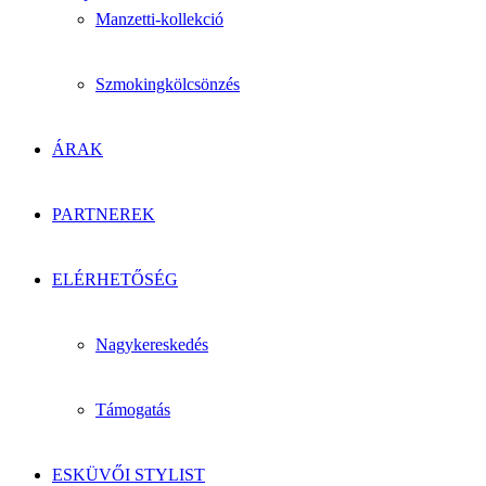
Manzetti-kollekció
Szmokingkölcsönzés
ÁRAK
PARTNEREK
ELÉRHETŐSÉG
Nagykereskedés
Támogatás
ESKÜVŐI STYLIST