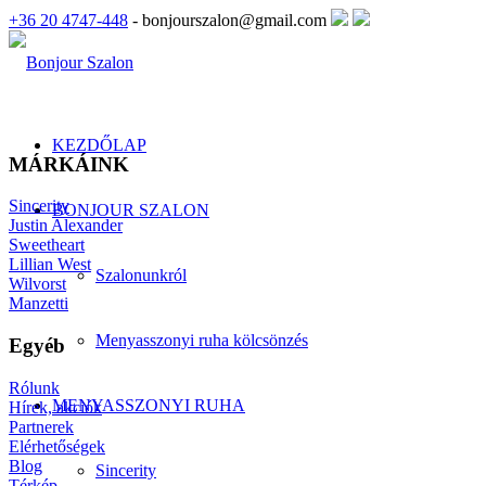
+36 20 4747-448
- bonjourszalon@gmail.com
KEZDŐLAP
MÁRKÁINK
Sincerity
BONJOUR SZALON
Justin Alexander
Sweetheart
Lillian West
Szalonunkról
Wilvorst
Manzetti
Menyasszonyi ruha kölcsönzés
Egyéb
Rólunk
MENYASSZONYI RUHA
Hírek, akciók
Partnerek
Elérhetőségek
Blog
Sincerity
Térkép