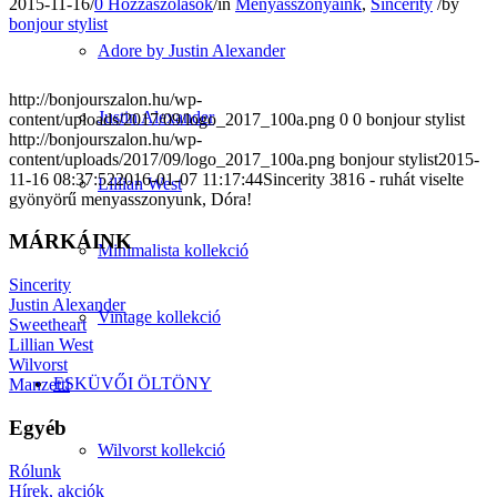
2015-11-16
/
0 Hozzászólások
/
in
Menyasszonyaink
,
Sincerity
/
by
bonjour stylist
Adore by Justin Alexander
http://bonjourszalon.hu/wp-
Justin Alexander
content/uploads/2017/09/logo_2017_100a.png
0
0
bonjour stylist
http://bonjourszalon.hu/wp-
content/uploads/2017/09/logo_2017_100a.png
bonjour stylist
2015-
11-16 08:37:52
2016-01-07 11:17:44
Sincerity 3816 - ruhát viselte
Lillian West
gyönyörű menyasszonyunk, Dóra!
MÁRKÁINK
Minimalista kollekció
Sincerity
Justin Alexander
Vintage kollekció
Sweetheart
Lillian West
Wilvorst
ESKÜVŐI ÖLTÖNY
Manzetti
Egyéb
Wilvorst kollekció
Rólunk
Hírek, akciók