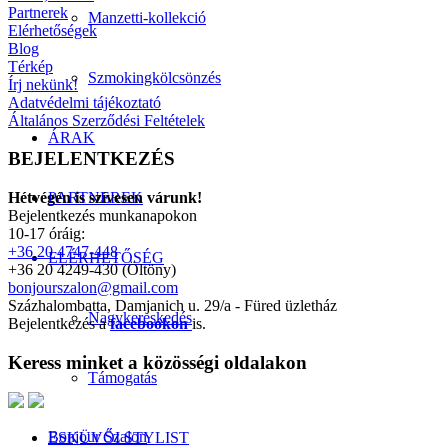
Partnerek
Manzetti-kollekció
Elérhetőségek
Blog
Térkép
Szmokingkölcsönzés
Írj nekünk!
Adatvédelmi tájékoztató
Általános Szerződési Feltételek
ÁRAK
BEJELENTKEZÉS
Hétvégén is szívesen várunk!
PARTNEREK
Bejelentkezés munkanapokon
10-17 óráig:
+36 20 4747-448
ELÉRHETŐSÉG
+36 20 4249-430 (Öltöny)
bonjourszalon@gmail.com
Százhalombatta, Damjanich u. 29/a - Füred üzletház
Nagykereskedés
Bejelentkezés a
facebookon
is.
Keress minket a közösségi oldalakon
Támogatás
Bonjour Szalon
ESKÜVŐI STYLIST