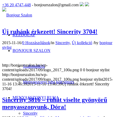
+36 20 4747-448
- bonjourszalon@gmail.com
Új ruhánk érkezett! Sincerity 3704!
KEZDŐLAP
2015-11-16
/
0 Hozzászólások
/
in
Sincerity
,
Új kollekció
/
by
bonjour
stylist
BONJOUR SZALON
http://bonjourszalon.hu/wp-
Szalonunkról
content/uploads/2017/09/logo_2017_100a.png
0
0
bonjour stylist
http://bonjourszalon.hu/wp-
content/uploads/2017/09/logo_2017_100a.png
bonjour stylist
2015-
Menyasszonyi ruha kölcsönzés
11-16 13:46:39
2015-11-16 13:46:39
Új ruhánk érkezett! Sincerity
3704!
MENYASSZONYI RUHA
Sincerity 3816 – ruhát viselte gyönyörű
menyasszonyunk, Dóra!
Sincerity