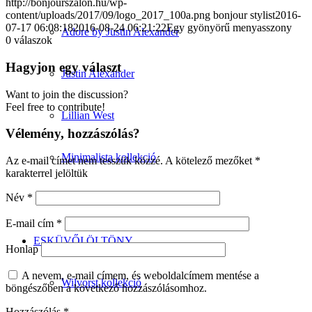
http://bonjourszalon.hu/wp-
content/uploads/2017/09/logo_2017_100a.png
bonjour stylist
2016-
07-17 06:08:18
2016-08-24 06:21:22
Egy gyönyörű menyasszony
Adore by Justin Alexander
0
válaszok
Hagyjon egy választ
Justin Alexander
Want to join the discussion?
Feel free to contribute!
Lillian West
Vélemény, hozzászólás?
Minimalista kollekció
Az e-mail címet nem tesszük közzé.
A kötelező mezőket
*
karakterrel jelöltük
Név
*
Vintage kollekció
E-mail cím
*
ESKÜVŐI ÖLTÖNY
Honlap
A nevem, e-mail címem, és weboldalcímem mentése a
Wilvorst kollekció
böngészőben a következő hozzászólásomhoz.
Hozzászólás
*