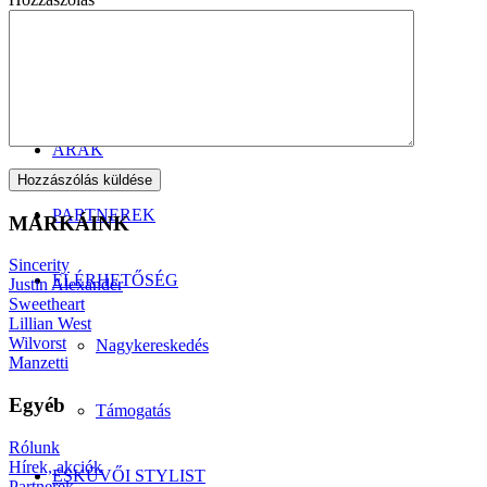
Manzetti-kollekció
Szmokingkölcsönzés
ÁRAK
PARTNEREK
MÁRKÁINK
Sincerity
ELÉRHETŐSÉG
Justin Alexander
Sweetheart
Lillian West
Wilvorst
Nagykereskedés
Manzetti
Egyéb
Támogatás
Rólunk
Hírek, akciók
ESKÜVŐI STYLIST
Partnerek