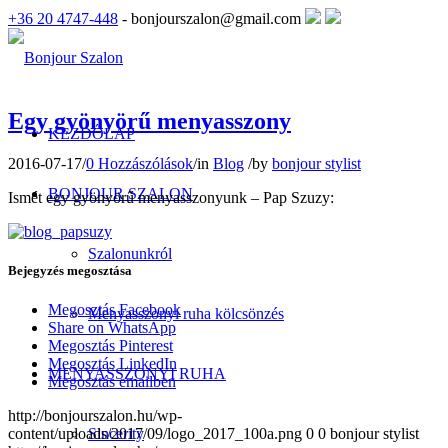
+36 20 4747-448
- bonjourszalon@gmail.com
Egy gyönyörű menyasszony
KEZDŐLAP
2016-07-17
/
0 Hozzászólások
/
in
Blog
/
by
bonjour stylist
BONJOUR SZALON
Ismét egy gyönyörű menyasszonyunk – Pap Szuzy:
Szalonunkról
Bejegyzés megosztása
Megosztás Facebook
Menyasszonyi ruha kölcsönzés
Share on WhatsApp
Megosztás Pinterest
Megosztás LinkedIn
MENYASSZONYI RUHA
Megosztás emailben
http://bonjourszalon.hu/wp-
Sincerity
content/uploads/2017/09/logo_2017_100a.png
0
0
bonjour stylist