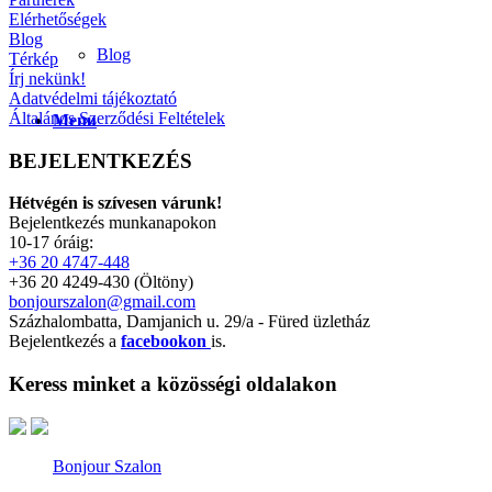
Elérhetőségek
Blog
Blog
Térkép
Írj nekünk!
Adatvédelmi tájékoztató
Általános Szerződési Feltételek
Menu
BEJELENTKEZÉS
Hétvégén is szívesen várunk!
Bejelentkezés munkanapokon
10-17 óráig:
+36 20 4747-448
+36 20 4249-430 (Öltöny)
bonjourszalon@gmail.com
Százhalombatta, Damjanich u. 29/a - Füred üzletház
Bejelentkezés a
facebookon
is.
Keress minket a közösségi oldalakon
Bonjour Szalon