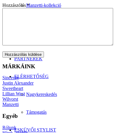
Manzetti-kollekció
Hozzászólás
*
Szmokingkölcsönzés
ÁRAK
PARTNEREK
MÁRKÁINK
ELÉRHETŐSÉG
Sincerity
Justin Alexander
Sweetheart
Lillian West
Nagykereskedés
Wilvorst
Manzetti
Támogatás
Egyéb
Rólunk
ESKÜVŐI STYLIST
Hírek, akciók