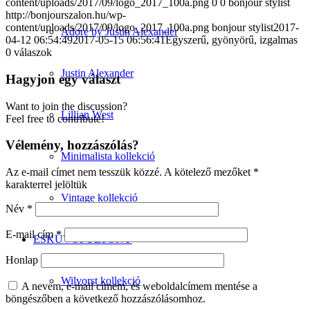
content/uploads/2017/09/logo_2017_100a.png
0
0
bonjour stylist
http://bonjourszalon.hu/wp-
content/uploads/2017/09/logo_2017_100a.png
bonjour stylist
2017-
Adore by Justin Alexander
04-12 06:54:49
2017-05-15 06:56:41
Egyszerű, gyönyörű, izgalmas
0
válaszok
Justin Alexander
Hagyjon egy választ
Want to join the discussion?
Lillian West
Feel free to contribute!
Vélemény, hozzászólás?
Minimalista kollekció
Az e-mail címet nem tesszük közzé.
A kötelező mezőket
*
karakterrel jelöltük
Vintage kollekció
Név
*
E-mail cím
*
ESKÜVŐI ÖLTÖNY
Honlap
Wilvorst kollekció
A nevem, e-mail címem, és weboldalcímem mentése a
böngészőben a következő hozzászólásomhoz.