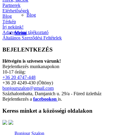
Partnerek
Elérhetőségek
Blog
Blog
Térkép
Írj nekünk!
Adatvédelmi tájékoztató
Menu
Általános Szerződési Feltételek
BEJELENTKEZÉS
Hétvégén is szívesen várunk!
Bejelentkezés munkanapokon
10-17 óráig:
+36 20 4747-448
+36 20 4249-430 (Öltöny)
bonjourszalon@gmail.com
Százhalombatta, Damjanich u. 29/a - Füred üzletház
Bejelentkezés a
facebookon
is.
Keress minket a közösségi oldalakon
Bonjour Szalon