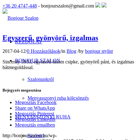
+36 20 4747-448
- bonjourszalon@gmail.com
Egyszerű, gyönyörű, izgalmas
KEZDŐLAP
2017-04-12
/
0 Hozzászólások
/
in
Blog
/
by
bonjour stylist
BONJOUR SZALON
Sincerity 3933, egyszerű finom csipke, gyönyörű pánt, és izgalmas
hátmegoldással.
Szalonunkról
Bejegyzés megosztása
Menyasszonyi ruha kölcsönzés
Megosztás Facebook
Share on WhatsApp
Megosztás Pinterest
MENYASSZONYI RUHA
Megosztás LinkedIn
Megosztás emailben
Sincerity
http://bonjourszalon.hu/wp-