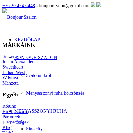
+36 20 4747-448
- bonjourszalon@gmail.com
KEZDŐLAP
MÁRKÁINK
Sincerity
BONJOUR SZALON
Justin Alexander
Sweetheart
Lillian West
Szalonunkról
Wilvorst
Manzetti
Menyasszonyi ruha kölcsönzés
Egyéb
Rólunk
MENYASSZONYI RUHA
Hírek, akciók
Partnerek
Elérhetőségek
Blog
Sincerity
Térkép