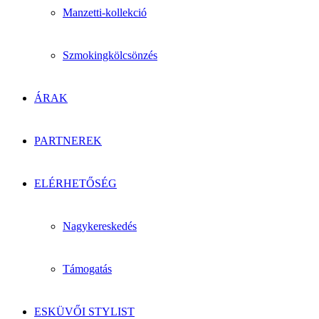
Manzetti-kollekció
Szmokingkölcsönzés
ÁRAK
PARTNEREK
ELÉRHETŐSÉG
Nagykereskedés
Támogatás
ESKÜVŐI STYLIST