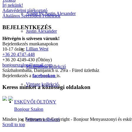
Írj nekünk!
Adatvédelmi tájékoztató
Adore by Justin Alexander
Általános Szerződési Feltételek
BEJELENTKEZÉS
Justin Alexander
Hétvégén is szívesen várunk!
Bejelentkezés munkanapokon
Lillian West
10-17 óráig:
+36 20 4747-448
+36 20 4249-430 (Öltöny)
bonjourszalon@gmail.com
Minimalista kollekció
Százhalombatta, Damjanich u. 29/a - Füred üzletház
Bejelentkezés a
facebookon
is.
Vintage kollekció
Keress minket a közösségi oldalakon
ESKÜVŐI ÖLTÖNY
Bonjour Szalon
Minden jog Fenntartva © Copyright - Bonjour Menyasszonyi és eskü
Wilvorst kollekció
Scroll to top