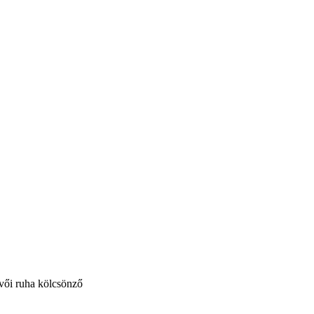
vői ruha kölcsönző