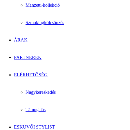
Manzetti-kollekció
Szmokingkölcsönzés
ÁRAK
PARTNEREK
ELÉRHETŐSÉG
Nagykereskedés
Támogatás
ESKÜVŐI STYLIST