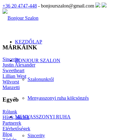
+36 20 4747-448
- bonjourszalon@gmail.com
KEZDŐLAP
MÁRKÁINK
Sincerity
BONJOUR SZALON
Justin Alexander
Sweetheart
Lillian West
Szalonunkról
Wilvorst
Manzetti
Menyasszonyi ruha kölcsönzés
Egyéb
Rólunk
MENYASSZONYI RUHA
Hírek, akciók
Partnerek
Elérhetőségek
Blog
Sincerity
Térkép