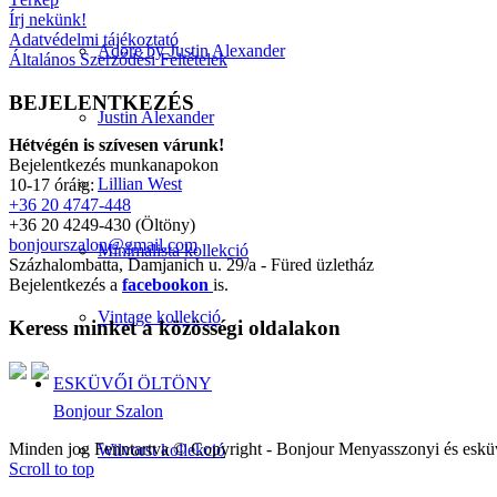
Írj nekünk!
Adatvédelmi tájékoztató
Adore by Justin Alexander
Általános Szerződési Feltételek
BEJELENTKEZÉS
Justin Alexander
Hétvégén is szívesen várunk!
Bejelentkezés munkanapokon
Lillian West
10-17 óráig:
+36 20 4747-448
+36 20 4249-430 (Öltöny)
bonjourszalon@gmail.com
Minimalista kollekció
Százhalombatta, Damjanich u. 29/a - Füred üzletház
Bejelentkezés a
facebookon
is.
Vintage kollekció
Keress minket a közösségi oldalakon
ESKÜVŐI ÖLTÖNY
Bonjour Szalon
Minden jog Fenntartva © Copyright - Bonjour Menyasszonyi és eskü
Wilvorst kollekció
Scroll to top