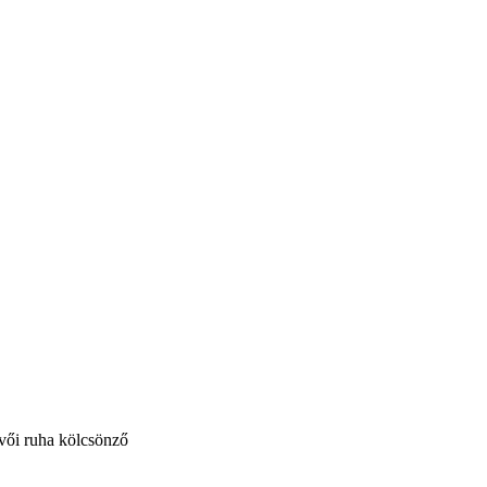
vői ruha kölcsönző