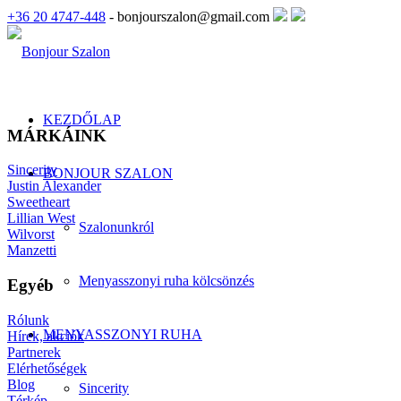
+36 20 4747-448
- bonjourszalon@gmail.com
KEZDŐLAP
MÁRKÁINK
Sincerity
BONJOUR SZALON
Justin Alexander
Sweetheart
Lillian West
Szalonunkról
Wilvorst
Manzetti
Menyasszonyi ruha kölcsönzés
Egyéb
Rólunk
MENYASSZONYI RUHA
Hírek, akciók
Partnerek
Elérhetőségek
Blog
Sincerity
Térkép