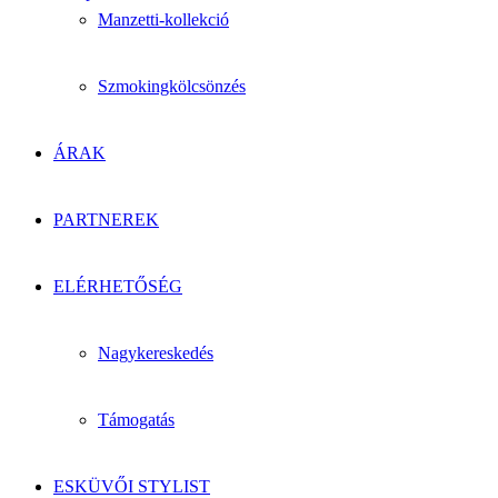
Manzetti-kollekció
Szmokingkölcsönzés
ÁRAK
PARTNEREK
ELÉRHETŐSÉG
Nagykereskedés
Támogatás
ESKÜVŐI STYLIST