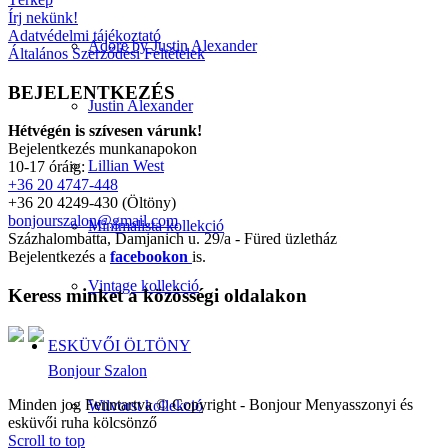
Írj nekünk!
Adatvédelmi tájékoztató
Adore by Justin Alexander
Általános Szerződési Feltételek
BEJELENTKEZÉS
Justin Alexander
Hétvégén is szívesen várunk!
Bejelentkezés munkanapokon
Lillian West
10-17 óráig:
+36 20 4747-448
+36 20 4249-430 (Öltöny)
bonjourszalon@gmail.com
Minimalista kollekció
Százhalombatta, Damjanich u. 29/a - Füred üzletház
Bejelentkezés a
facebookon
is.
Vintage kollekció
Keress minket a közösségi oldalakon
ESKÜVŐI ÖLTÖNY
Bonjour Szalon
Minden jog Fenntartva © Copyright - Bonjour Menyasszonyi és
Wilvorst kollekció
esküvői ruha kölcsönző
Scroll to top