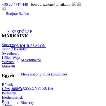
+36 20 4747-448
- bonjourszalon@gmail.com
KEZDŐLAP
MÁRKÁINK
Sincerity
BONJOUR SZALON
Justin Alexander
Sweetheart
Lillian West
Szalonunkról
Wilvorst
Manzetti
Menyasszonyi ruha kölcsönzés
Egyéb
Rólunk
MENYASSZONYI RUHA
Hírek, akciók
Partnerek
Elérhetőségek
Blog
Sincerity
Térkép