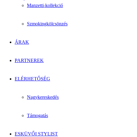
Manzetti-kollekció
Szmokingkölcsönzés
ÁRAK
PARTNEREK
ELÉRHETŐSÉG
Nagykereskedés
Támogatás
ESKÜVŐI STYLIST