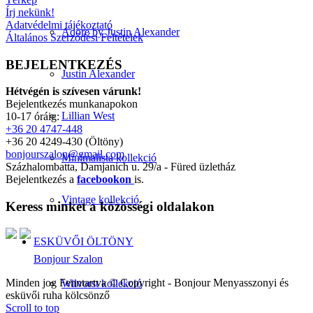
Írj nekünk!
Adatvédelmi tájékoztató
Adore by Justin Alexander
Általános Szerződési Feltételek
BEJELENTKEZÉS
Justin Alexander
Hétvégén is szívesen várunk!
Bejelentkezés munkanapokon
Lillian West
10-17 óráig:
+36 20 4747-448
+36 20 4249-430 (Öltöny)
bonjourszalon@gmail.com
Minimalista kollekció
Százhalombatta, Damjanich u. 29/a - Füred üzletház
Bejelentkezés a
facebookon
is.
Vintage kollekció
Keress minket a közösségi oldalakon
ESKÜVŐI ÖLTÖNY
Bonjour Szalon
Minden jog Fenntartva © Copyright - Bonjour Menyasszonyi és
Wilvorst kollekció
esküvői ruha kölcsönző
Scroll to top