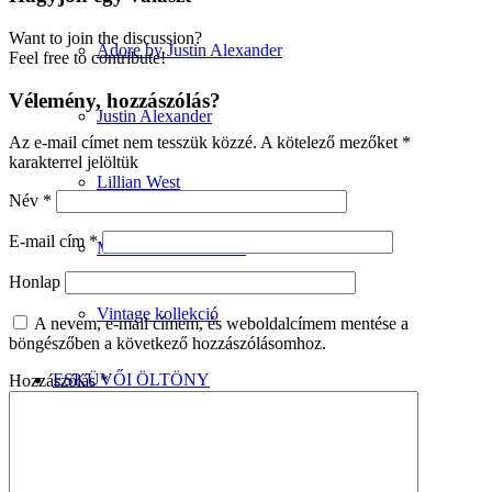
Want to join the discussion?
Adore by Justin Alexander
Feel free to contribute!
Vélemény, hozzászólás?
Justin Alexander
Az e-mail címet nem tesszük közzé.
A kötelező mezőket
*
karakterrel jelöltük
Lillian West
Név
*
E-mail cím
*
Minimalista kollekció
Honlap
Vintage kollekció
A nevem, e-mail címem, és weboldalcímem mentése a
böngészőben a következő hozzászólásomhoz.
ESKÜVŐI ÖLTÖNY
Hozzászólás
*
Wilvorst kollekció