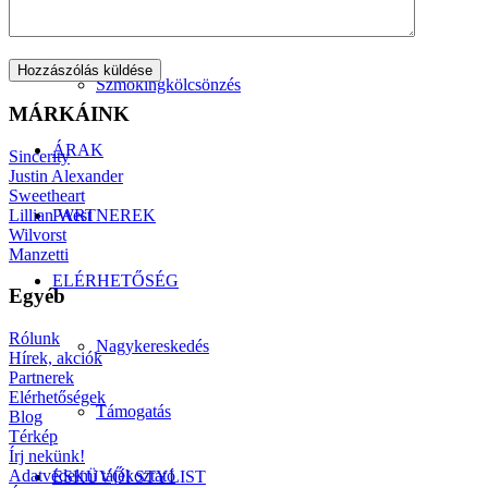
Manzetti-kollekció
Szmokingkölcsönzés
MÁRKÁINK
ÁRAK
Sincerity
Justin Alexander
Sweetheart
Lillian West
PARTNEREK
Wilvorst
Manzetti
ELÉRHETŐSÉG
Egyéb
Rólunk
Nagykereskedés
Hírek, akciók
Partnerek
Elérhetőségek
Támogatás
Blog
Térkép
Írj nekünk!
Adatvédelmi tájékoztató
ESKÜVŐI STYLIST