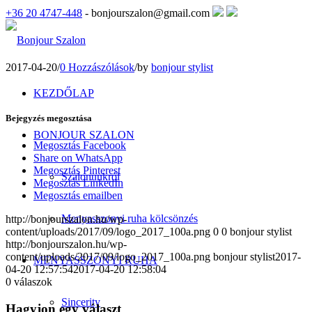
+36 20 4747-448
- bonjourszalon@gmail.com
2017-04-20
/
0 Hozzászólások
/
by
bonjour stylist
KEZDŐLAP
Bejegyzés megosztása
BONJOUR SZALON
Megosztás Facebook
Share on WhatsApp
Megosztás Pinterest
Szalonunkról
Megosztás LinkedIn
Megosztás emailben
Menyasszonyi ruha kölcsönzés
http://bonjourszalon.hu/wp-
content/uploads/2017/09/logo_2017_100a.png
0
0
bonjour stylist
http://bonjourszalon.hu/wp-
content/uploads/2017/09/logo_2017_100a.png
bonjour stylist
2017-
MENYASSZONYI RUHA
04-20 12:57:54
2017-04-20 12:58:04
0
válaszok
Sincerity
Hagyjon egy választ