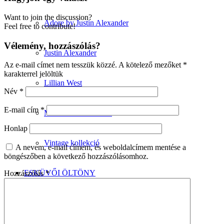
Want to join the discussion?
Adore by Justin Alexander
Feel free to contribute!
Vélemény, hozzászólás?
Justin Alexander
Az e-mail címet nem tesszük közzé.
A kötelező mezőket
*
karakterrel jelöltük
Lillian West
Név
*
E-mail cím
*
Minimalista kollekció
Honlap
Vintage kollekció
A nevem, e-mail címem, és weboldalcímem mentése a
böngészőben a következő hozzászólásomhoz.
ESKÜVŐI ÖLTÖNY
Hozzászólás
*
Wilvorst kollekció