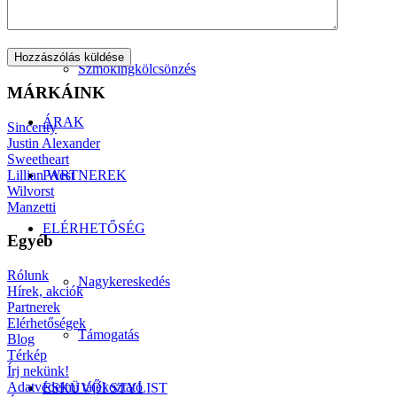
Manzetti-kollekció
Szmokingkölcsönzés
MÁRKÁINK
ÁRAK
Sincerity
Justin Alexander
Sweetheart
Lillian West
PARTNEREK
Wilvorst
Manzetti
ELÉRHETŐSÉG
Egyéb
Rólunk
Nagykereskedés
Hírek, akciók
Partnerek
Elérhetőségek
Támogatás
Blog
Térkép
Írj nekünk!
Adatvédelmi tájékoztató
ESKÜVŐI STYLIST