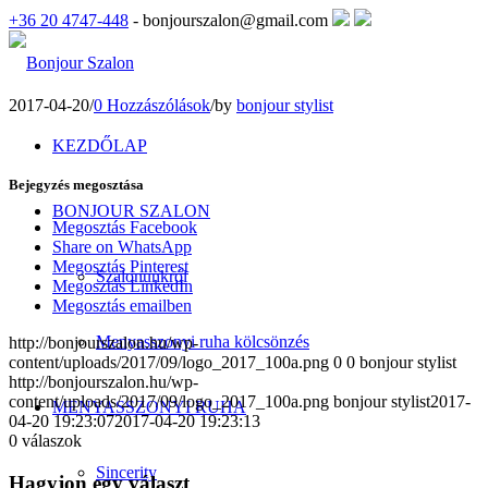
+36 20 4747-448
- bonjourszalon@gmail.com
2017-04-20
/
0 Hozzászólások
/
by
bonjour stylist
KEZDŐLAP
Bejegyzés megosztása
BONJOUR SZALON
Megosztás Facebook
Share on WhatsApp
Megosztás Pinterest
Szalonunkról
Megosztás LinkedIn
Megosztás emailben
Menyasszonyi ruha kölcsönzés
http://bonjourszalon.hu/wp-
content/uploads/2017/09/logo_2017_100a.png
0
0
bonjour stylist
http://bonjourszalon.hu/wp-
content/uploads/2017/09/logo_2017_100a.png
bonjour stylist
2017-
MENYASSZONYI RUHA
04-20 19:23:07
2017-04-20 19:23:13
0
válaszok
Sincerity
Hagyjon egy választ