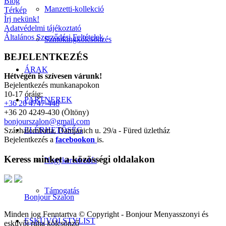
Blog
Manzetti-kollekció
Térkép
Írj nekünk!
Adatvédelmi tájékoztató
Általános Szerződési Feltételek
Szmokingkölcsönzés
BEJELENTKEZÉS
ÁRAK
Hétvégén is szívesen várunk!
Bejelentkezés munkanapokon
10-17 óráig:
PARTNEREK
+36 20 4747-448
+36 20 4249-430 (Öltöny)
bonjourszalon@gmail.com
ELÉRHETŐSÉG
Százhalombatta, Damjanich u. 29/a - Füred üzletház
Bejelentkezés a
facebookon
is.
Keress minket a közösségi oldalakon
Nagykereskedés
Támogatás
Bonjour Szalon
Minden jog Fenntartva © Copyright - Bonjour Menyasszonyi és
ESKÜVŐI STYLIST
esküvői ruha kölcsönző