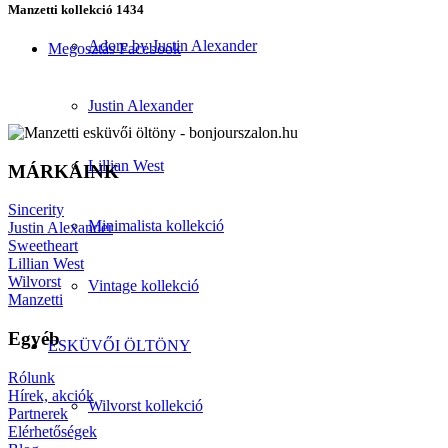
Manzetti kollekció 1434
Adore by Justin Alexander
Megosztás Facebook
Justin Alexander
Lillian West
MÁRKÁINK
Sincerity
Minimalista kollekció
Justin Alexander
Sweetheart
Lillian West
Wilvorst
Vintage kollekció
Manzetti
Egyéb
ESKÜVŐI ÖLTÖNY
Rólunk
Hírek, akciók
Wilvorst kollekció
Partnerek
Elérhetőségek