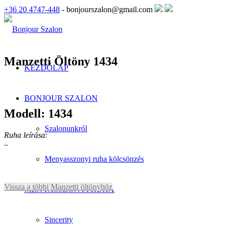
+36 20 4747-448
- bonjourszalon@gmail.com
Manzetti Öltöny 1434
KEZDŐLAP
BONJOUR SZALON
Modell: 1434
Szalonunkról
Ruha leírása:
–
Menyasszonyi ruha kölcsönzés
Vissza a többi Manzetti öltönyhöz
MENYASSZONYI RUHA
Sincerity