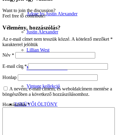
Want to join the discussion?
Adore by Justin Alexander
Feel free to contribute!
Vélemény, hozzászólás?
Justin Alexander
Az e-mail címet nem tesszük közzé.
A kötelező mezőket
*
karakterrel jelöltük
Lillian West
Név
*
E-mail cím
*
Minimalista kollekció
Honlap
Vintage kollekció
A nevem, e-mail címem, és weboldalcímem mentése a
böngészőben a következő hozzászólásomhoz.
ESKÜVŐI ÖLTÖNY
Hozzászólás
*
Wilvorst kollekció