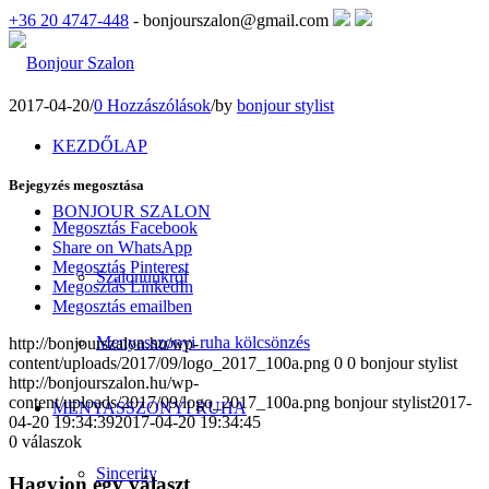
+36 20 4747-448
- bonjourszalon@gmail.com
2017-04-20
/
0 Hozzászólások
/
by
bonjour stylist
KEZDŐLAP
Bejegyzés megosztása
BONJOUR SZALON
Megosztás Facebook
Share on WhatsApp
Megosztás Pinterest
Szalonunkról
Megosztás LinkedIn
Megosztás emailben
Menyasszonyi ruha kölcsönzés
http://bonjourszalon.hu/wp-
content/uploads/2017/09/logo_2017_100a.png
0
0
bonjour stylist
http://bonjourszalon.hu/wp-
content/uploads/2017/09/logo_2017_100a.png
bonjour stylist
2017-
MENYASSZONYI RUHA
04-20 19:34:39
2017-04-20 19:34:45
0
válaszok
Sincerity
Hagyjon egy választ