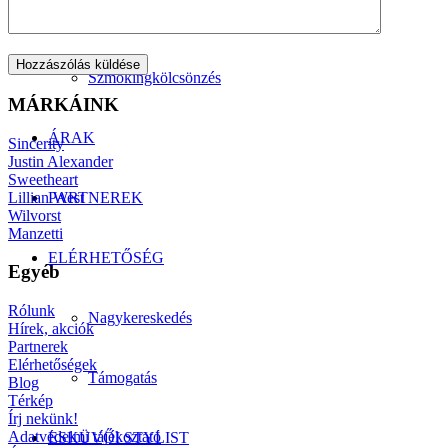
Manzetti-kollekció
Szmokingkölcsönzés
MÁRKÁINK
ÁRAK
Sincerity
Justin Alexander
Sweetheart
Lillian West
PARTNEREK
Wilvorst
Manzetti
ELÉRHETŐSÉG
Egyéb
Rólunk
Nagykereskedés
Hírek, akciók
Partnerek
Elérhetőségek
Támogatás
Blog
Térkép
Írj nekünk!
Adatvédelmi tájékoztató
ESKÜVŐI STYLIST