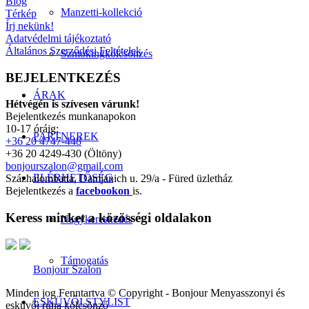
Blog
Manzetti-kollekció
Térkép
Írj nekünk!
Adatvédelmi tájékoztató
Általános Szerződési Feltételek
Szmokingkölcsönzés
BEJELENTKEZÉS
ÁRAK
Hétvégén is szívesen várunk!
Bejelentkezés munkanapokon
10-17 óráig:
PARTNEREK
+36 20 4747-448
+36 20 4249-430 (Öltöny)
bonjourszalon@gmail.com
ELÉRHETŐSÉG
Százhalombatta, Damjanich u. 29/a - Füred üzletház
Bejelentkezés a
facebookon
is.
Keress minket a közösségi oldalakon
Nagykereskedés
Támogatás
Bonjour Szalon
Minden jog Fenntartva © Copyright - Bonjour Menyasszonyi és
ESKÜVŐI STYLIST
esküvői ruha kölcsönző