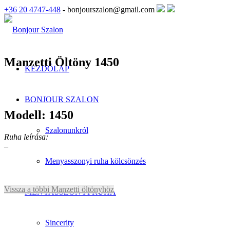
+36 20 4747-448
- bonjourszalon@gmail.com
Manzetti Öltöny 1450
KEZDŐLAP
BONJOUR SZALON
Modell: 1450
Szalonunkról
Ruha leírása:
–
Menyasszonyi ruha kölcsönzés
Vissza a többi Manzetti öltönyhöz
MENYASSZONYI RUHA
Sincerity