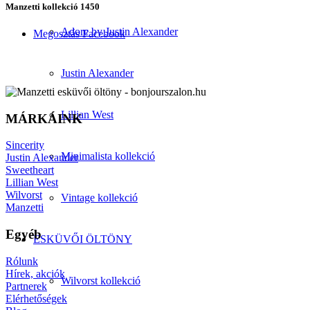
Manzetti kollekció 1450
Adore by Justin Alexander
Megosztás Facebook
Justin Alexander
Lillian West
MÁRKÁINK
Sincerity
Minimalista kollekció
Justin Alexander
Sweetheart
Lillian West
Wilvorst
Vintage kollekció
Manzetti
Egyéb
ESKÜVŐI ÖLTÖNY
Rólunk
Hírek, akciók
Wilvorst kollekció
Partnerek
Elérhetőségek