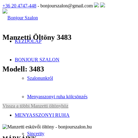
+36 20 4747-448
- bonjourszalon@gmail.com
Manzetti Öltöny 3483
KEZDŐLAP
BONJOUR SZALON
Modell: 3483
Szalonunkról
Menyasszonyi ruha kölcsönzés
Vissza a többi Manzetti öltönyhöz
MENYASSZONYI RUHA
Sincerity