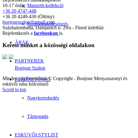
10-17 óráig:
Manzetti-kollekció
+36 20 4747-448
+36 20 4249-430 (Öltöny)
bonjourszalon@gmail.com
Szmokingkölcsönzés
Százhalombatta, Damjanich u. 29/a - Füred üzletház
Bejelentkezés a
facebookon
is.
ÁRAK
Keress minket a közösségi oldalakon
PARTNEREK
Bonjour Szalon
Minden jog Fenntartva © Copyright - Bonjour Menyasszonyi és
ELÉRHETŐSÉG
esküvői ruha kölcsönző
Scroll to top
Nagykereskedés
Támogatás
ESKÜVŐI STYLIST