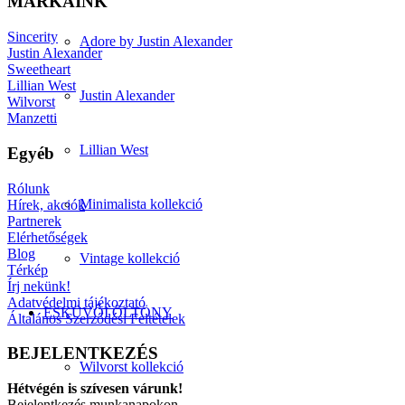
MÁRKÁINK
Sincerity
Adore by Justin Alexander
Justin Alexander
Sweetheart
Lillian West
Justin Alexander
Wilvorst
Manzetti
Lillian West
Egyéb
Rólunk
Minimalista kollekció
Hírek, akciók
Partnerek
Elérhetőségek
Blog
Vintage kollekció
Térkép
Írj nekünk!
Adatvédelmi tájékoztató
ESKÜVŐI ÖLTÖNY
Általános Szerződési Feltételek
BEJELENTKEZÉS
Wilvorst kollekció
Hétvégén is szívesen várunk!
Bejelentkezés munkanapokon