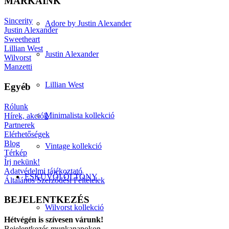
MÁRKÁINK
Sincerity
Adore by Justin Alexander
Justin Alexander
Sweetheart
Lillian West
Justin Alexander
Wilvorst
Manzetti
Lillian West
Egyéb
Rólunk
Minimalista kollekció
Hírek, akciók
Partnerek
Elérhetőségek
Blog
Vintage kollekció
Térkép
Írj nekünk!
Adatvédelmi tájékoztató
ESKÜVŐI ÖLTÖNY
Általános Szerződési Feltételek
BEJELENTKEZÉS
Wilvorst kollekció
Hétvégén is szívesen várunk!
Bejelentkezés munkanapokon