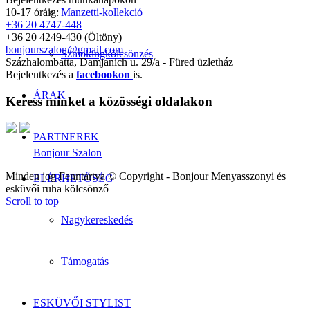
10-17 óráig:
Manzetti-kollekció
+36 20 4747-448
+36 20 4249-430 (Öltöny)
bonjourszalon@gmail.com
Szmokingkölcsönzés
Százhalombatta, Damjanich u. 29/a - Füred üzletház
Bejelentkezés a
facebookon
is.
ÁRAK
Keress minket a közösségi oldalakon
PARTNEREK
Bonjour Szalon
Minden jog Fenntartva © Copyright - Bonjour Menyasszonyi és
ELÉRHETŐSÉG
esküvői ruha kölcsönző
Scroll to top
Nagykereskedés
Támogatás
ESKÜVŐI STYLIST