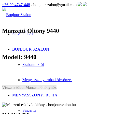
+36 20 4747-448
- bonjourszalon@gmail.com
Manzetti Öltöny 9440
KEZDŐLAP
BONJOUR SZALON
Modell: 9440
Szalonunkról
Menyasszonyi ruha kölcsönzés
Vissza a többi Manzetti öltönyhöz
MENYASSZONYI RUHA
Sincerity