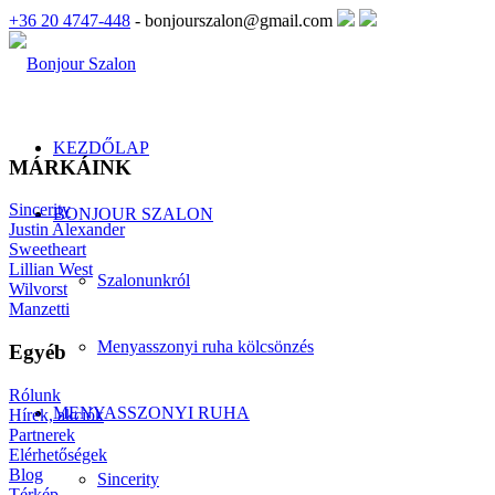
+36 20 4747-448
- bonjourszalon@gmail.com
KEZDŐLAP
MÁRKÁINK
Sincerity
BONJOUR SZALON
Justin Alexander
Sweetheart
Lillian West
Szalonunkról
Wilvorst
Manzetti
Menyasszonyi ruha kölcsönzés
Egyéb
Rólunk
MENYASSZONYI RUHA
Hírek, akciók
Partnerek
Elérhetőségek
Blog
Sincerity
Térkép