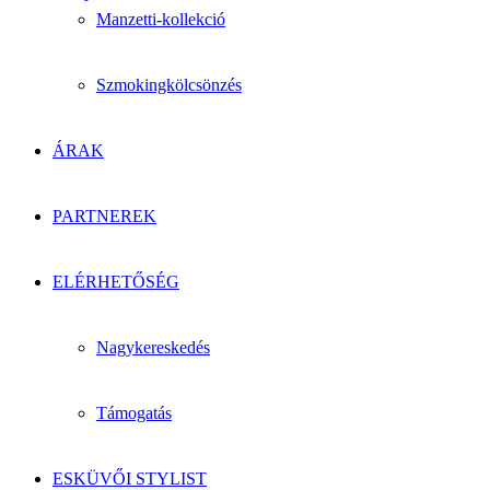
Manzetti-kollekció
Szmokingkölcsönzés
ÁRAK
PARTNEREK
ELÉRHETŐSÉG
Nagykereskedés
Támogatás
ESKÜVŐI STYLIST