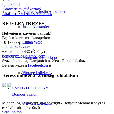
Írj nekünk!
Adatvédelmi tájékoztató
Adore by Justin Alexander
Általános Szerződési Feltételek
BEJELENTKEZÉS
Justin Alexander
Hétvégén is szívesen várunk!
Bejelentkezés munkanapokon
Lillian West
10-17 óráig:
+36 20 4747-448
+36 20 4249-430 (Öltöny)
bonjourszalon@gmail.com
Minimalista kollekció
Százhalombatta, Damjanich u. 29/a - Füred üzletház
Bejelentkezés a
facebookon
is.
Vintage kollekció
Keress minket a közösségi oldalakon
ESKÜVŐI ÖLTÖNY
Bonjour Szalon
Minden jog Fenntartva © Copyright - Bonjour Menyasszonyi és
Wilvorst kollekció
esküvői ruha kölcsönző
Scroll to top