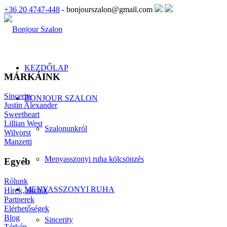
+36 20 4747-448
- bonjourszalon@gmail.com
KEZDŐLAP
MÁRKÁINK
Sincerity
BONJOUR SZALON
Justin Alexander
Sweetheart
Lillian West
Szalonunkról
Wilvorst
Manzetti
Menyasszonyi ruha kölcsönzés
Egyéb
Rólunk
MENYASSZONYI RUHA
Hírek, akciók
Partnerek
Elérhetőségek
Blog
Sincerity
Térkép