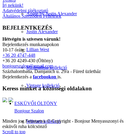
Írj nekünk!
Adatvédelmi tájékoztató
Adore by Justin Alexander
Általános Szerződési Feltételek
BEJELENTKEZÉS
Justin Alexander
Hétvégén is szívesen várunk!
Bejelentkezés munkanapokon
Lillian West
10-17 óráig:
+36 20 4747-448
+36 20 4249-430 (Öltöny)
bonjourszalon@gmail.com
Minimalista kollekció
Százhalombatta, Damjanich u. 29/a - Füred üzletház
Bejelentkezés a
facebookon
is.
Vintage kollekció
Keress minket a közösségi oldalakon
ESKÜVŐI ÖLTÖNY
Bonjour Szalon
Minden jog Fenntartva © Copyright - Bonjour Menyasszonyi és
Wilvorst kollekció
esküvői ruha kölcsönző
Scroll to top