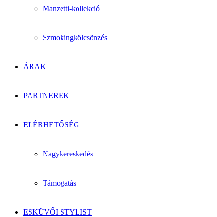
Manzetti-kollekció
Szmokingkölcsönzés
ÁRAK
PARTNEREK
ELÉRHETŐSÉG
Nagykereskedés
Támogatás
ESKÜVŐI STYLIST