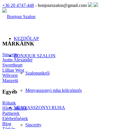
+36 20 4747-448
- bonjourszalon@gmail.com
KEZDŐLAP
MÁRKÁINK
Sincerity
BONJOUR SZALON
Justin Alexander
Sweetheart
Lillian West
Szalonunkról
Wilvorst
Manzetti
Menyasszonyi ruha kölcsönzés
Egyéb
Rólunk
MENYASSZONYI RUHA
Hírek, akciók
Partnerek
Elérhetőségek
Blog
Sincerity
Térkép