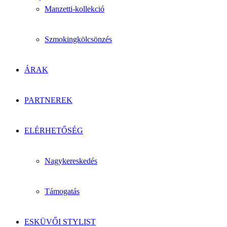
Manzetti-kollekció
Szmokingkölcsönzés
ÁRAK
PARTNEREK
ELÉRHETŐSÉG
Nagykereskedés
Támogatás
ESKÜVŐI STYLIST