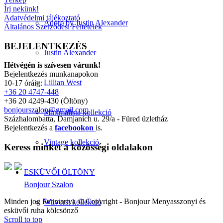
Írj nekünk!
Adatvédelmi tájékoztató
Adore by Justin Alexander
Általános Szerződési Feltételek
BEJELENTKEZÉS
Justin Alexander
Hétvégén is szívesen várunk!
Bejelentkezés munkanapokon
Lillian West
10-17 óráig:
+36 20 4747-448
+36 20 4249-430 (Öltöny)
bonjourszalon@gmail.com
Minimalista kollekció
Százhalombatta, Damjanich u. 29/a - Füred üzletház
Bejelentkezés a
facebookon
is.
Vintage kollekció
Keress minket a közösségi oldalakon
ESKÜVŐI ÖLTÖNY
Bonjour Szalon
Minden jog Fenntartva © Copyright - Bonjour Menyasszonyi és
Wilvorst kollekció
esküvői ruha kölcsönző
Scroll to top