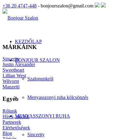
+36 20 4747-448
- bonjourszalon@gmail.com
KEZDŐLAP
MÁRKÁINK
Sincerity
BONJOUR SZALON
Justin Alexander
Sweetheart
Lillian West
Szalonunkról
Wilvorst
Manzetti
Menyasszonyi ruha kölcsönzés
Egyéb
Rólunk
MENYASSZONYI RUHA
Hírek, akciók
Partnerek
Elérhetőségek
Blog
Sincerity
Térkép