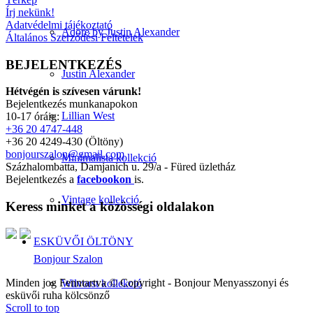
Írj nekünk!
Adatvédelmi tájékoztató
Adore by Justin Alexander
Általános Szerződési Feltételek
BEJELENTKEZÉS
Justin Alexander
Hétvégén is szívesen várunk!
Bejelentkezés munkanapokon
Lillian West
10-17 óráig:
+36 20 4747-448
+36 20 4249-430 (Öltöny)
bonjourszalon@gmail.com
Minimalista kollekció
Százhalombatta, Damjanich u. 29/a - Füred üzletház
Bejelentkezés a
facebookon
is.
Vintage kollekció
Keress minket a közösségi oldalakon
ESKÜVŐI ÖLTÖNY
Bonjour Szalon
Minden jog Fenntartva © Copyright - Bonjour Menyasszonyi és
Wilvorst kollekció
esküvői ruha kölcsönző
Scroll to top