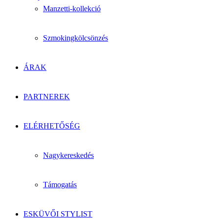
Manzetti-kollekció
Szmokingkölcsönzés
ÁRAK
PARTNEREK
ELÉRHETŐSÉG
Nagykereskedés
Támogatás
ESKÜVŐI STYLIST