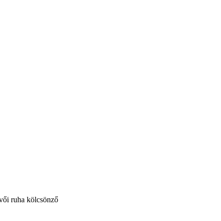
vői ruha kölcsönző