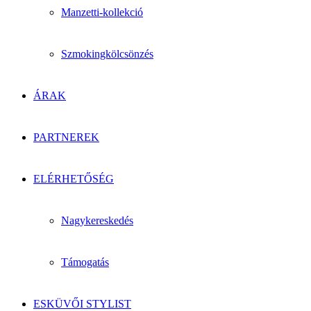
Manzetti-kollekció
Szmokingkölcsönzés
ÁRAK
PARTNEREK
ELÉRHETŐSÉG
Nagykereskedés
Támogatás
ESKÜVŐI STYLIST