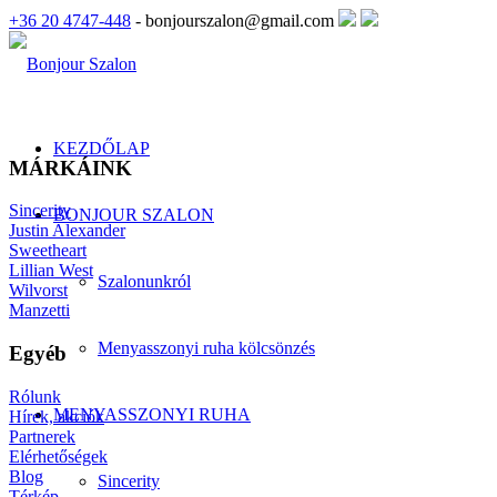
+36 20 4747-448
- bonjourszalon@gmail.com
KEZDŐLAP
MÁRKÁINK
Sincerity
BONJOUR SZALON
Justin Alexander
Sweetheart
Lillian West
Szalonunkról
Wilvorst
Manzetti
Menyasszonyi ruha kölcsönzés
Egyéb
Rólunk
MENYASSZONYI RUHA
Hírek, akciók
Partnerek
Elérhetőségek
Blog
Sincerity
Térkép