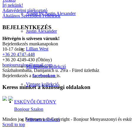
Írj nekünk!
Adatvédelmi tájékoztató
Adore by Justin Alexander
Általános Szerződési Feltételek
BEJELENTKEZÉS
Justin Alexander
Hétvégén is szívesen várunk!
Bejelentkezés munkanapokon
Lillian West
10-17 óráig:
+36 20 4747-448
+36 20 4249-430 (Öltöny)
bonjourszalon@gmail.com
Minimalista kollekció
Százhalombatta, Damjanich u. 29/a - Füred üzletház
Bejelentkezés a
facebookon
is.
Vintage kollekció
Keress minket a közösségi oldalakon
ESKÜVŐI ÖLTÖNY
Bonjour Szalon
Minden jog Fenntartva © Copyright - Bonjour Menyasszonyi és eskü
Wilvorst kollekció
Scroll to top