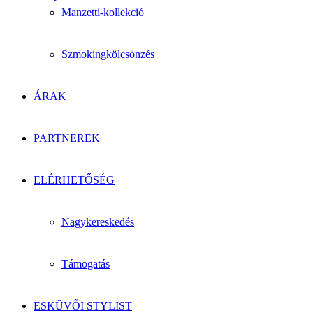
Manzetti-kollekció
Szmokingkölcsönzés
ÁRAK
PARTNEREK
ELÉRHETŐSÉG
Nagykereskedés
Támogatás
ESKÜVŐI STYLIST