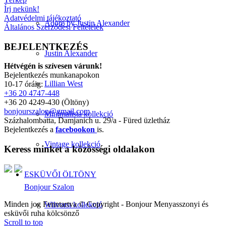
Írj nekünk!
Adatvédelmi tájékoztató
Adore by Justin Alexander
Általános Szerződési Feltételek
BEJELENTKEZÉS
Justin Alexander
Hétvégén is szívesen várunk!
Bejelentkezés munkanapokon
Lillian West
10-17 óráig:
+36 20 4747-448
+36 20 4249-430 (Öltöny)
bonjourszalon@gmail.com
Minimalista kollekció
Százhalombatta, Damjanich u. 29/a - Füred üzletház
Bejelentkezés a
facebookon
is.
Vintage kollekció
Keress minket a közösségi oldalakon
ESKÜVŐI ÖLTÖNY
Bonjour Szalon
Minden jog Fenntartva © Copyright - Bonjour Menyasszonyi és
Wilvorst kollekció
esküvői ruha kölcsönző
Scroll to top