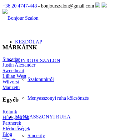
+36 20 4747-448
- bonjourszalon@gmail.com
KEZDŐLAP
MÁRKÁINK
Sincerity
BONJOUR SZALON
Justin Alexander
Sweetheart
Lillian West
Szalonunkról
Wilvorst
Manzetti
Menyasszonyi ruha kölcsönzés
Egyéb
Rólunk
MENYASSZONYI RUHA
Hírek, akciók
Partnerek
Elérhetőségek
Blog
Sincerity
Térkép