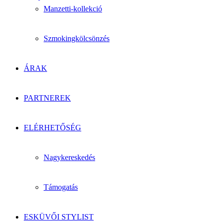
Manzetti-kollekció
Szmokingkölcsönzés
ÁRAK
PARTNEREK
ELÉRHETŐSÉG
Nagykereskedés
Támogatás
ESKÜVŐI STYLIST