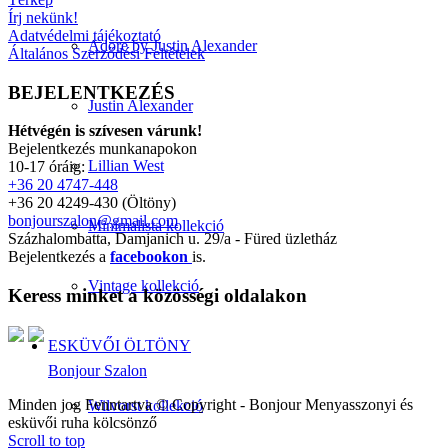
Írj nekünk!
Adatvédelmi tájékoztató
Adore by Justin Alexander
Általános Szerződési Feltételek
BEJELENTKEZÉS
Justin Alexander
Hétvégén is szívesen várunk!
Bejelentkezés munkanapokon
Lillian West
10-17 óráig:
+36 20 4747-448
+36 20 4249-430 (Öltöny)
bonjourszalon@gmail.com
Minimalista kollekció
Százhalombatta, Damjanich u. 29/a - Füred üzletház
Bejelentkezés a
facebookon
is.
Vintage kollekció
Keress minket a közösségi oldalakon
ESKÜVŐI ÖLTÖNY
Bonjour Szalon
Minden jog Fenntartva © Copyright - Bonjour Menyasszonyi és
Wilvorst kollekció
esküvői ruha kölcsönző
Scroll to top