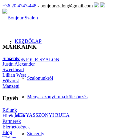
+36 20 4747-448
- bonjourszalon@gmail.com
KEZDŐLAP
MÁRKÁINK
Sincerity
BONJOUR SZALON
Justin Alexander
Sweetheart
Lillian West
Szalonunkról
Wilvorst
Manzetti
Menyasszonyi ruha kölcsönzés
Egyéb
Rólunk
MENYASSZONYI RUHA
Hírek, akciók
Partnerek
Elérhetőségek
Blog
Sincerity
Térkép