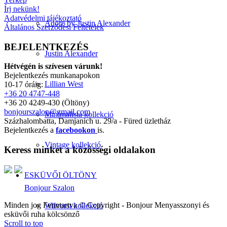
Írj nekünk!
Adatvédelmi tájékoztató
Adore by Justin Alexander
Általános Szerződési Feltételek
BEJELENTKEZÉS
Justin Alexander
Hétvégén is szívesen várunk!
Bejelentkezés munkanapokon
Lillian West
10-17 óráig:
+36 20 4747-448
+36 20 4249-430 (Öltöny)
bonjourszalon@gmail.com
Minimalista kollekció
Százhalombatta, Damjanich u. 29/a - Füred üzletház
Bejelentkezés a
facebookon
is.
Vintage kollekció
Keress minket a közösségi oldalakon
ESKÜVŐI ÖLTÖNY
Bonjour Szalon
Minden jog Fenntartva © Copyright - Bonjour Menyasszonyi és
Wilvorst kollekció
esküvői ruha kölcsönző
Scroll to top