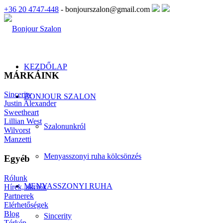
+36 20 4747-448
- bonjourszalon@gmail.com
KEZDŐLAP
MÁRKÁINK
Sincerity
BONJOUR SZALON
Justin Alexander
Sweetheart
Lillian West
Szalonunkról
Wilvorst
Manzetti
Menyasszonyi ruha kölcsönzés
Egyéb
Rólunk
MENYASSZONYI RUHA
Hírek, akciók
Partnerek
Elérhetőségek
Blog
Sincerity
Térkép