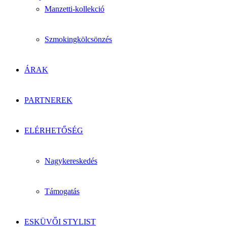
Manzetti-kollekció
Szmokingkölcsönzés
ÁRAK
PARTNEREK
ELÉRHETŐSÉG
Nagykereskedés
Támogatás
ESKÜVŐI STYLIST