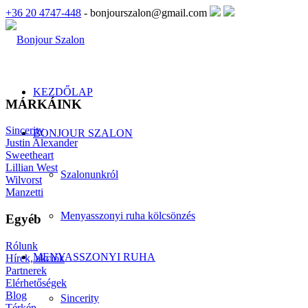
+36 20 4747-448
- bonjourszalon@gmail.com
KEZDŐLAP
MÁRKÁINK
Sincerity
BONJOUR SZALON
Justin Alexander
Sweetheart
Lillian West
Szalonunkról
Wilvorst
Manzetti
Menyasszonyi ruha kölcsönzés
Egyéb
Rólunk
MENYASSZONYI RUHA
Hírek, akciók
Partnerek
Elérhetőségek
Blog
Sincerity
Térkép