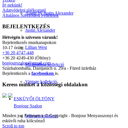
Írj nekünk!
Adatvédelmi tájékoztató
Adore by Justin Alexander
Általános Szerződési Feltételek
BEJELENTKEZÉS
Justin Alexander
Hétvégén is szívesen várunk!
Bejelentkezés munkanapokon
Lillian West
10-17 óráig:
+36 20 4747-448
+36 20 4249-430 (Öltöny)
bonjourszalon@gmail.com
Minimalista kollekció
Százhalombatta, Damjanich u. 29/a - Füred üzletház
Bejelentkezés a
facebookon
is.
Vintage kollekció
Keress minket a közösségi oldalakon
ESKÜVŐI ÖLTÖNY
Bonjour Szalon
Minden jog Fenntartva © Copyright - Bonjour Menyasszonyi és
Wilvorst kollekció
esküvői ruha kölcsönző
Scroll to top