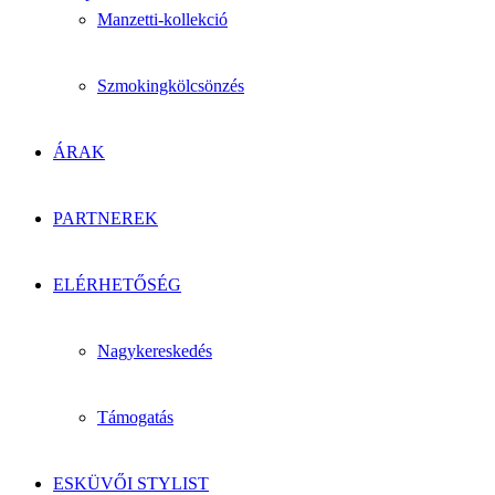
Manzetti-kollekció
Szmokingkölcsönzés
ÁRAK
PARTNEREK
ELÉRHETŐSÉG
Nagykereskedés
Támogatás
ESKÜVŐI STYLIST