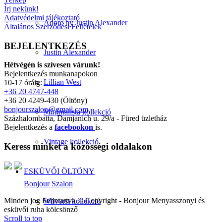
Írj nekünk!
Adatvédelmi tájékoztató
Adore by Justin Alexander
Általános Szerződési Feltételek
BEJELENTKEZÉS
Justin Alexander
Hétvégén is szívesen várunk!
Bejelentkezés munkanapokon
Lillian West
10-17 óráig:
+36 20 4747-448
+36 20 4249-430 (Öltöny)
bonjourszalon@gmail.com
Minimalista kollekció
Százhalombatta, Damjanich u. 29/a - Füred üzletház
Bejelentkezés a
facebookon
is.
Vintage kollekció
Keress minket a közösségi oldalakon
ESKÜVŐI ÖLTÖNY
Bonjour Szalon
Minden jog Fenntartva © Copyright - Bonjour Menyasszonyi és
Wilvorst kollekció
esküvői ruha kölcsönző
Scroll to top