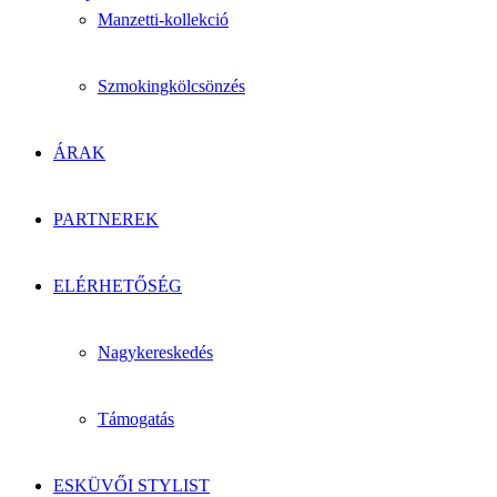
Manzetti-kollekció
Szmokingkölcsönzés
ÁRAK
PARTNEREK
ELÉRHETŐSÉG
Nagykereskedés
Támogatás
ESKÜVŐI STYLIST