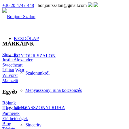
+36 20 4747-448
- bonjourszalon@gmail.com
KEZDŐLAP
MÁRKÁINK
Sincerity
BONJOUR SZALON
Justin Alexander
Sweetheart
Lillian West
Szalonunkról
Wilvorst
Manzetti
Menyasszonyi ruha kölcsönzés
Egyéb
Rólunk
MENYASSZONYI RUHA
Hírek, akciók
Partnerek
Elérhetőségek
Blog
Sincerity
Térkép