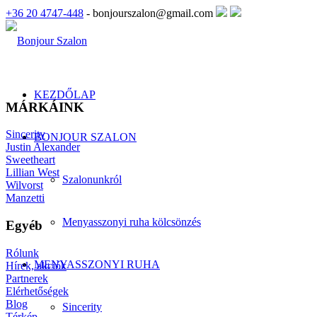
+36 20 4747-448
- bonjourszalon@gmail.com
KEZDŐLAP
MÁRKÁINK
Sincerity
BONJOUR SZALON
Justin Alexander
Sweetheart
Lillian West
Szalonunkról
Wilvorst
Manzetti
Menyasszonyi ruha kölcsönzés
Egyéb
Rólunk
MENYASSZONYI RUHA
Hírek, akciók
Partnerek
Elérhetőségek
Blog
Sincerity
Térkép