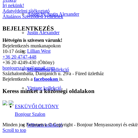
Írj nekünk!
Adatvédelmi tájékoztató
Adore by Justin Alexander
Általános Szerződési Feltételek
BEJELENTKEZÉS
Justin Alexander
Hétvégén is szívesen várunk!
Bejelentkezés munkanapokon
Lillian West
10-17 óráig:
+36 20 4747-448
+36 20 4249-430 (Öltöny)
bonjourszalon@gmail.com
Minimalista kollekció
Százhalombatta, Damjanich u. 29/a - Füred üzletház
Bejelentkezés a
facebookon
is.
Vintage kollekció
Keress minket a közösségi oldalakon
ESKÜVŐI ÖLTÖNY
Bonjour Szalon
Minden jog Fenntartva © Copyright - Bonjour Menyasszonyi és eskü
Wilvorst kollekció
Scroll to top