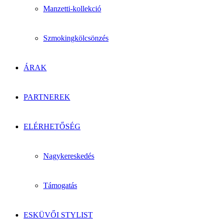
Manzetti-kollekció
Szmokingkölcsönzés
ÁRAK
PARTNEREK
ELÉRHETŐSÉG
Nagykereskedés
Támogatás
ESKÜVŐI STYLIST