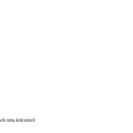
vői ruha kölcsönző