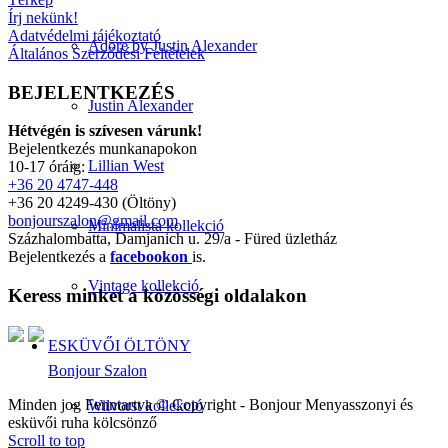
Írj nekünk!
Adatvédelmi tájékoztató
Adore by Justin Alexander
Általános Szerződési Feltételek
BEJELENTKEZÉS
Justin Alexander
Hétvégén is szívesen várunk!
Bejelentkezés munkanapokon
Lillian West
10-17 óráig:
+36 20 4747-448
+36 20 4249-430 (Öltöny)
bonjourszalon@gmail.com
Minimalista kollekció
Százhalombatta, Damjanich u. 29/a - Füred üzletház
Bejelentkezés a
facebookon
is.
Vintage kollekció
Keress minket a közösségi oldalakon
ESKÜVŐI ÖLTÖNY
Bonjour Szalon
Minden jog Fenntartva © Copyright - Bonjour Menyasszonyi és
Wilvorst kollekció
esküvői ruha kölcsönző
Scroll to top