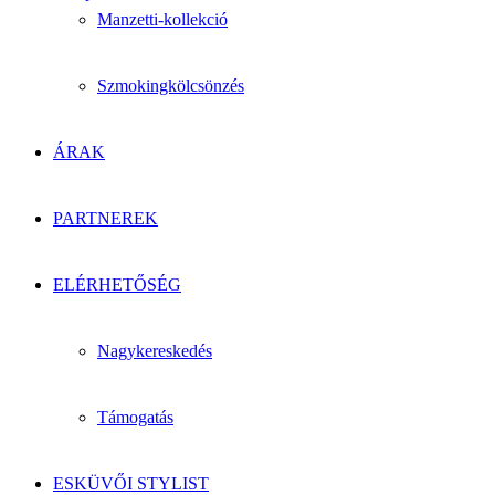
Manzetti-kollekció
Szmokingkölcsönzés
ÁRAK
PARTNEREK
ELÉRHETŐSÉG
Nagykereskedés
Támogatás
ESKÜVŐI STYLIST