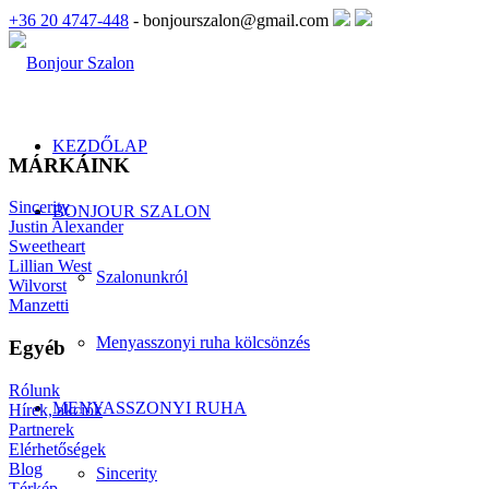
+36 20 4747-448
- bonjourszalon@gmail.com
KEZDŐLAP
MÁRKÁINK
Sincerity
BONJOUR SZALON
Justin Alexander
Sweetheart
Lillian West
Szalonunkról
Wilvorst
Manzetti
Menyasszonyi ruha kölcsönzés
Egyéb
Rólunk
MENYASSZONYI RUHA
Hírek, akciók
Partnerek
Elérhetőségek
Blog
Sincerity
Térkép