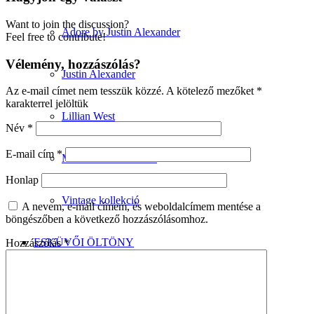
Want to join the discussion?
Adore by Justin Alexander
Feel free to contribute!
Vélemény, hozzászólás?
Justin Alexander
Az e-mail címet nem tesszük közzé.
A kötelező mezőket
*
karakterrel jelöltük
Lillian West
Név
*
E-mail cím
*
Minimalista kollekció
Honlap
Vintage kollekció
A nevem, e-mail címem, és weboldalcímem mentése a
böngészőben a következő hozzászólásomhoz.
ESKÜVŐI ÖLTÖNY
Hozzászólás
*
Wilvorst kollekció