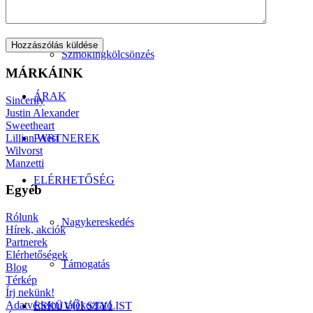
Manzetti-kollekció
Szmokingkölcsönzés
MÁRKÁINK
ÁRAK
Sincerity
Justin Alexander
Sweetheart
Lillian West
PARTNEREK
Wilvorst
Manzetti
ELÉRHETŐSÉG
Egyéb
Rólunk
Nagykereskedés
Hírek, akciók
Partnerek
Elérhetőségek
Támogatás
Blog
Térkép
Írj nekünk!
Adatvédelmi tájékoztató
ESKÜVŐI STYLIST