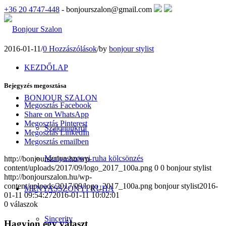
+36 20 4747-448
- bonjourszalon@gmail.com
2016-01-11
/
0 Hozzászólások
/
by
bonjour stylist
KEZDŐLAP
Bejegyzés megosztása
BONJOUR SZALON
Megosztás Facebook
Share on WhatsApp
Megosztás Pinterest
Szalonunkról
Megosztás LinkedIn
Megosztás emailben
Menyasszonyi ruha kölcsönzés
http://bonjourszalon.hu/wp-
content/uploads/2017/09/logo_2017_100a.png
0
0
bonjour stylist
http://bonjourszalon.hu/wp-
content/uploads/2017/09/logo_2017_100a.png
bonjour stylist
2016-
MENYASSZONYI RUHA
01-11 09:54:27
2016-01-11 10:02:01
0
válaszok
Sincerity
Hagyjon egy választ