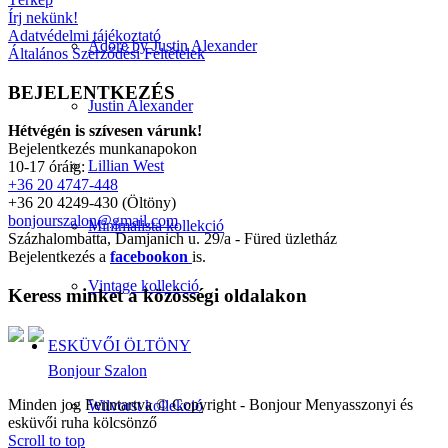
Írj nekünk!
Adatvédelmi tájékoztató
Adore by Justin Alexander
Általános Szerződési Feltételek
BEJELENTKEZÉS
Justin Alexander
Hétvégén is szívesen várunk!
Bejelentkezés munkanapokon
Lillian West
10-17 óráig:
+36 20 4747-448
+36 20 4249-430 (Öltöny)
bonjourszalon@gmail.com
Minimalista kollekció
Százhalombatta, Damjanich u. 29/a - Füred üzletház
Bejelentkezés a
facebookon
is.
Vintage kollekció
Keress minket a közösségi oldalakon
ESKÜVŐI ÖLTÖNY
Bonjour Szalon
Minden jog Fenntartva © Copyright - Bonjour Menyasszonyi és
Wilvorst kollekció
esküvői ruha kölcsönző
Scroll to top