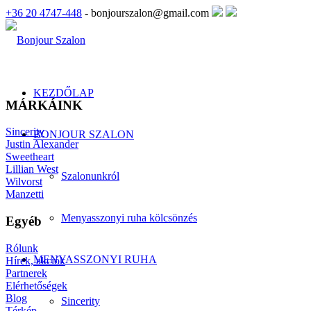
+36 20 4747-448
- bonjourszalon@gmail.com
KEZDŐLAP
MÁRKÁINK
Sincerity
BONJOUR SZALON
Justin Alexander
Sweetheart
Lillian West
Szalonunkról
Wilvorst
Manzetti
Menyasszonyi ruha kölcsönzés
Egyéb
Rólunk
MENYASSZONYI RUHA
Hírek, akciók
Partnerek
Elérhetőségek
Blog
Sincerity
Térkép