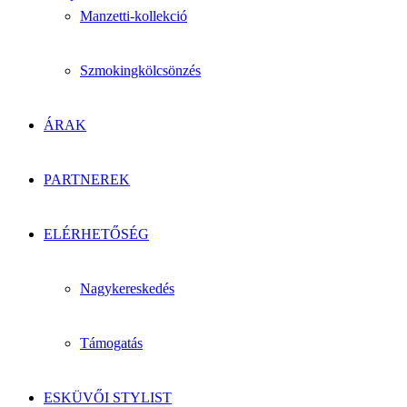
Manzetti-kollekció
Szmokingkölcsönzés
ÁRAK
PARTNEREK
ELÉRHETŐSÉG
Nagykereskedés
Támogatás
ESKÜVŐI STYLIST