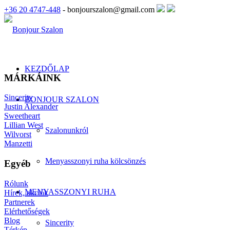
+36 20 4747-448
- bonjourszalon@gmail.com
KEZDŐLAP
MÁRKÁINK
Sincerity
BONJOUR SZALON
Justin Alexander
Sweetheart
Lillian West
Szalonunkról
Wilvorst
Manzetti
Menyasszonyi ruha kölcsönzés
Egyéb
Rólunk
MENYASSZONYI RUHA
Hírek, akciók
Partnerek
Elérhetőségek
Blog
Sincerity
Térkép