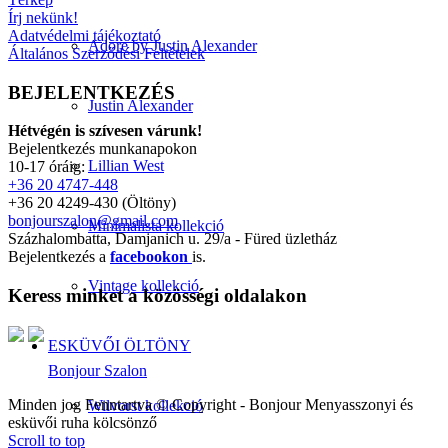
Írj nekünk!
Adatvédelmi tájékoztató
Adore by Justin Alexander
Általános Szerződési Feltételek
BEJELENTKEZÉS
Justin Alexander
Hétvégén is szívesen várunk!
Bejelentkezés munkanapokon
Lillian West
10-17 óráig:
+36 20 4747-448
+36 20 4249-430 (Öltöny)
bonjourszalon@gmail.com
Minimalista kollekció
Százhalombatta, Damjanich u. 29/a - Füred üzletház
Bejelentkezés a
facebookon
is.
Vintage kollekció
Keress minket a közösségi oldalakon
ESKÜVŐI ÖLTÖNY
Bonjour Szalon
Minden jog Fenntartva © Copyright - Bonjour Menyasszonyi és
Wilvorst kollekció
esküvői ruha kölcsönző
Scroll to top