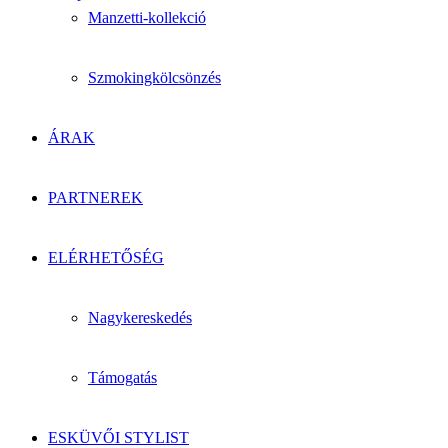
Manzetti-kollekció
Szmokingkölcsönzés
ÁRAK
PARTNEREK
ELÉRHETŐSÉG
Nagykereskedés
Támogatás
ESKÜVŐI STYLIST