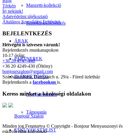
Blog
Manzetti-kollekció
Térkép
Írj nekünk!
Adatvédelmi tájékoztató
Általános Szerződési Feltételek
Szmokingkölcsönzés
BEJELENTKEZÉS
ÁRAK
Hétvégén is szívesen várunk!
Bejelentkezés munkanapokon
10-17 óráig:
PARTNEREK
+36 20 4747-448
+36 20 4249-430 (Öltöny)
bonjourszalon@gmail.com
ELÉRHETŐSÉG
Százhalombatta, Damjanich u. 29/a - Füred üzletház
Bejelentkezés a
facebookon
is.
Keress minket a közösségi oldalakon
Nagykereskedés
Támogatás
Bonjour Szalon
Minden jog Fenntartva © Copyright - Bonjour Menyasszonyi és
ESKÜVŐI STYLIST
esküvői ruha kölcsönző