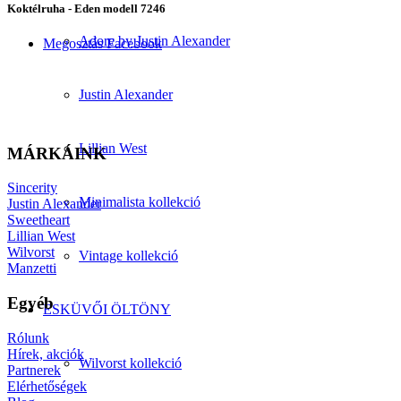
Koktélruha - Eden modell 7246
Adore by Justin Alexander
Megosztás Facebook
Justin Alexander
Lillian West
MÁRKÁINK
Sincerity
Minimalista kollekció
Justin Alexander
Sweetheart
Lillian West
Wilvorst
Vintage kollekció
Manzetti
Egyéb
ESKÜVŐI ÖLTÖNY
Rólunk
Hírek, akciók
Wilvorst kollekció
Partnerek
Elérhetőségek