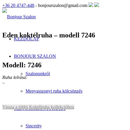
+36 20 4747-448
- bonjourszalon@gmail.com
Eden koktélruha – modell 7246
KEZDŐLAP
BONJOUR SZALON
Modell: 7246
Szalonunkról
Ruha leírása:
–
Menyasszonyi ruha kölcsönzés
Vissza a többi Koktélruha kollekcióhoz
MENYASSZONYI RUHA
Sincerity