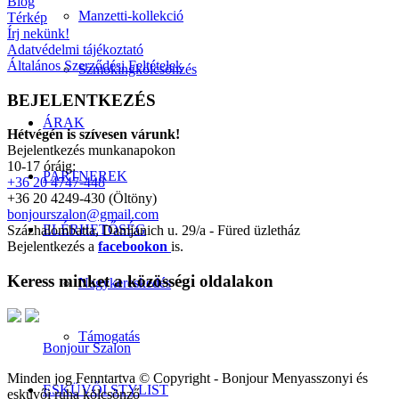
Blog
Manzetti-kollekció
Térkép
Írj nekünk!
Adatvédelmi tájékoztató
Általános Szerződési Feltételek
Szmokingkölcsönzés
BEJELENTKEZÉS
ÁRAK
Hétvégén is szívesen várunk!
Bejelentkezés munkanapokon
10-17 óráig:
PARTNEREK
+36 20 4747-448
+36 20 4249-430 (Öltöny)
bonjourszalon@gmail.com
ELÉRHETŐSÉG
Százhalombatta, Damjanich u. 29/a - Füred üzletház
Bejelentkezés a
facebookon
is.
Keress minket a közösségi oldalakon
Nagykereskedés
Támogatás
Bonjour Szalon
Minden jog Fenntartva © Copyright - Bonjour Menyasszonyi és
ESKÜVŐI STYLIST
esküvői ruha kölcsönző