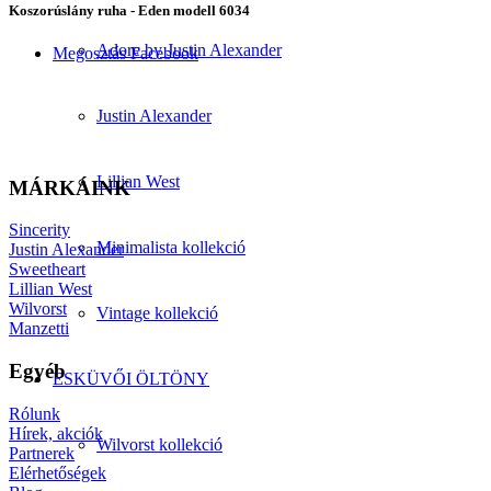
Koszorúslány ruha - Eden modell 6034
Adore by Justin Alexander
Megosztás Facebook
Justin Alexander
Lillian West
MÁRKÁINK
Sincerity
Minimalista kollekció
Justin Alexander
Sweetheart
Lillian West
Wilvorst
Vintage kollekció
Manzetti
Egyéb
ESKÜVŐI ÖLTÖNY
Rólunk
Hírek, akciók
Wilvorst kollekció
Partnerek
Elérhetőségek