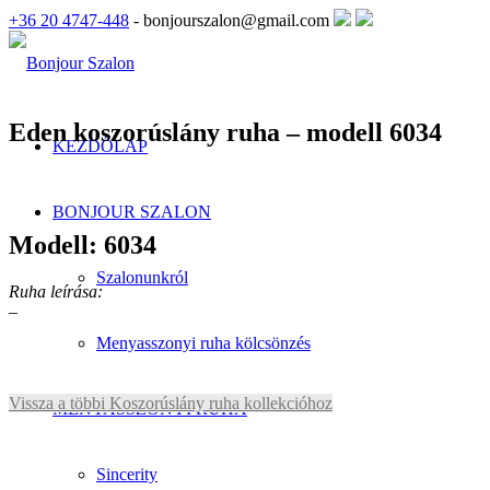
+36 20 4747-448
- bonjourszalon@gmail.com
Eden koszorúslány ruha – modell 6034
KEZDŐLAP
BONJOUR SZALON
Modell: 6034
Szalonunkról
Ruha leírása:
–
Menyasszonyi ruha kölcsönzés
Vissza a többi Koszorúslány ruha kollekcióhoz
MENYASSZONYI RUHA
Sincerity