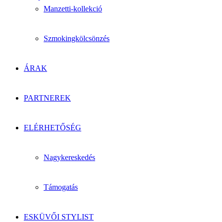
Manzetti-kollekció
Szmokingkölcsönzés
ÁRAK
PARTNEREK
ELÉRHETŐSÉG
Nagykereskedés
Támogatás
ESKÜVŐI STYLIST