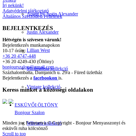
Írj nekünk!
Adatvédelmi tájékoztató
Adore by Justin Alexander
Általános Szerződési Feltételek
BEJELENTKEZÉS
Justin Alexander
Hétvégén is szívesen várunk!
Bejelentkezés munkanapokon
Lillian West
10-17 óráig:
+36 20 4747-448
+36 20 4249-430 (Öltöny)
bonjourszalon@gmail.com
Minimalista kollekció
Százhalombatta, Damjanich u. 29/a - Füred üzletház
Bejelentkezés a
facebookon
is.
Vintage kollekció
Keress minket a közösségi oldalakon
ESKÜVŐI ÖLTÖNY
Bonjour Szalon
Minden jog Fenntartva © Copyright - Bonjour Menyasszonyi és
Wilvorst kollekció
esküvői ruha kölcsönző
Scroll to top