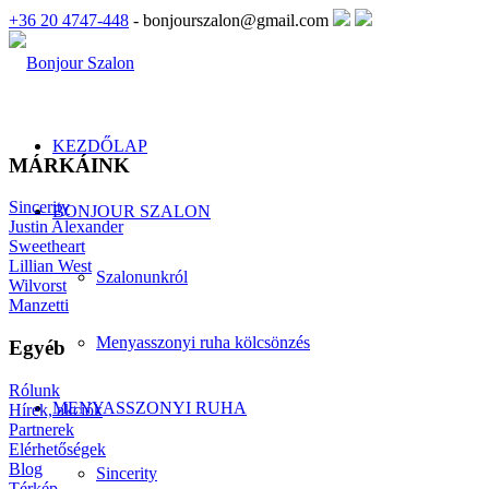
+36 20 4747-448
- bonjourszalon@gmail.com
KEZDŐLAP
MÁRKÁINK
Sincerity
BONJOUR SZALON
Justin Alexander
Sweetheart
Lillian West
Szalonunkról
Wilvorst
Manzetti
Menyasszonyi ruha kölcsönzés
Egyéb
Rólunk
MENYASSZONYI RUHA
Hírek, akciók
Partnerek
Elérhetőségek
Blog
Sincerity
Térkép