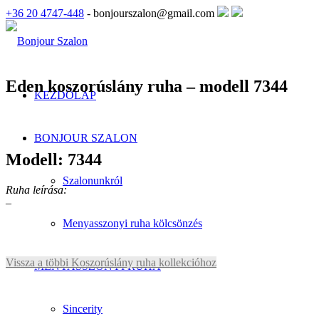
+36 20 4747-448
- bonjourszalon@gmail.com
Eden koszorúslány ruha – modell 7344
KEZDŐLAP
BONJOUR SZALON
Modell: 7344
Szalonunkról
Ruha leírása:
–
Menyasszonyi ruha kölcsönzés
Vissza a többi Koszorúslány ruha kollekcióhoz
MENYASSZONYI RUHA
Sincerity