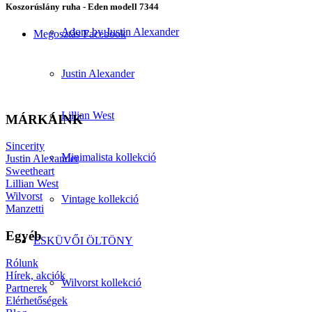
Koszorúslány ruha - Eden modell 7344
Adore by Justin Alexander
Megosztás Facebook
Justin Alexander
Lillian West
MÁRKÁINK
Sincerity
Minimalista kollekció
Justin Alexander
Sweetheart
Lillian West
Wilvorst
Vintage kollekció
Manzetti
Egyéb
ESKÜVŐI ÖLTÖNY
Rólunk
Hírek, akciók
Wilvorst kollekció
Partnerek
Elérhetőségek