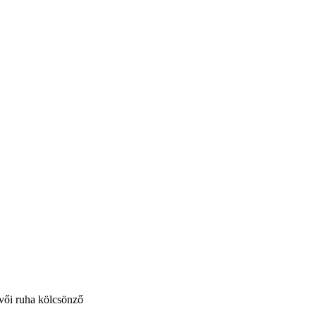
vői ruha kölcsönző