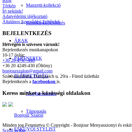
Blog
Manzetti-kollekció
Térkép
Írj nekünk!
Adatvédelmi tájékoztató
Általános Szerződési Feltételek
Szmokingkölcsönzés
BEJELENTKEZÉS
ÁRAK
Hétvégén is szívesen várunk!
Bejelentkezés munkanapokon
10-17 óráig:
PARTNEREK
+36 20 4747-448
+36 20 4249-430 (Öltöny)
bonjourszalon@gmail.com
ELÉRHETŐSÉG
Százhalombatta, Damjanich u. 29/a - Füred üzletház
Bejelentkezés a
facebookon
is.
Keress minket a közösségi oldalakon
Nagykereskedés
Támogatás
Bonjour Szalon
Minden jog Fenntartva © Copyright - Bonjour Menyasszonyi és eskü
ESKÜVŐI STYLIST
Scroll to top