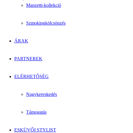
Manzetti-kollekció
Szmokingkölcsönzés
ÁRAK
PARTNEREK
ELÉRHETŐSÉG
Nagykereskedés
Támogatás
ESKÜVŐI STYLIST