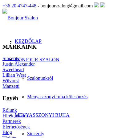
+36 20 4747-448
- bonjourszalon@gmail.com
KEZDŐLAP
MÁRKÁINK
Sincerity
BONJOUR SZALON
Justin Alexander
Sweetheart
Lillian West
Szalonunkról
Wilvorst
Manzetti
Menyasszonyi ruha kölcsönzés
Egyéb
Rólunk
MENYASSZONYI RUHA
Hírek, akciók
Partnerek
Elérhetőségek
Blog
Sincerity
Térkép