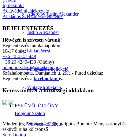
Írj nekünk!
Adatvédelmi tájékoztató
Adore by Justin Alexander
Általános Szerződési Feltételek
BEJELENTKEZÉS
Justin Alexander
Hétvégén is szívesen várunk!
Bejelentkezés munkanapokon
Lillian West
10-17 óráig:
+36 20 4747-448
+36 20 4249-430 (Öltöny)
bonjourszalon@gmail.com
Minimalista kollekció
Százhalombatta, Damjanich u. 29/a - Füred üzletház
Bejelentkezés a
facebookon
is.
Vintage kollekció
Keress minket a közösségi oldalakon
ESKÜVŐI ÖLTÖNY
Bonjour Szalon
Minden jog Fenntartva © Copyright - Bonjour Menyasszonyi és
Wilvorst kollekció
esküvői ruha kölcsönző
Scroll to top