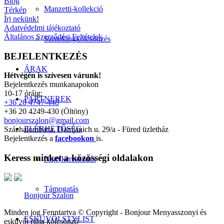
Blog
Manzetti-kollekció
Térkép
Írj nekünk!
Adatvédelmi tájékoztató
Általános Szerződési Feltételek
Szmokingkölcsönzés
BEJELENTKEZÉS
ÁRAK
Hétvégén is szívesen várunk!
Bejelentkezés munkanapokon
10-17 óráig:
PARTNEREK
+36 20 4747-448
+36 20 4249-430 (Öltöny)
bonjourszalon@gmail.com
ELÉRHETŐSÉG
Százhalombatta, Damjanich u. 29/a - Füred üzletház
Bejelentkezés a
facebookon
is.
Keress minket a közösségi oldalakon
Nagykereskedés
Támogatás
Bonjour Szalon
Minden jog Fenntartva © Copyright - Bonjour Menyasszonyi és
ESKÜVŐI STYLIST
esküvői ruha kölcsönző