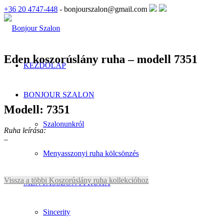
+36 20 4747-448
- bonjourszalon@gmail.com
Eden koszorúslány ruha – modell 7351
KEZDŐLAP
BONJOUR SZALON
Modell: 7351
Szalonunkról
Ruha leírása:
–
Menyasszonyi ruha kölcsönzés
Vissza a többi Koszorúslány ruha kollekcióhoz
MENYASSZONYI RUHA
Sincerity