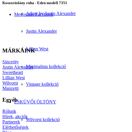
Koszorúslány ruha - Eden modell 7351
Adore by Justin Alexander
Megosztás Facebook
Justin Alexander
Lillian West
MÁRKÁINK
Sincerity
Minimalista kollekció
Justin Alexander
Sweetheart
Lillian West
Wilvorst
Vintage kollekció
Manzetti
Egyéb
ESKÜVŐI ÖLTÖNY
Rólunk
Hírek, akciók
Wilvorst kollekció
Partnerek
Elérhetőségek