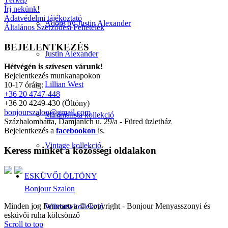
Írj nekünk!
Adatvédelmi tájékoztató
Adore by Justin Alexander
Általános Szerződési Feltételek
BEJELENTKEZÉS
Justin Alexander
Hétvégén is szívesen várunk!
Bejelentkezés munkanapokon
Lillian West
10-17 óráig:
+36 20 4747-448
+36 20 4249-430 (Öltöny)
bonjourszalon@gmail.com
Minimalista kollekció
Százhalombatta, Damjanich u. 29/a - Füred üzletház
Bejelentkezés a
facebookon
is.
Vintage kollekció
Keress minket a közösségi oldalakon
ESKÜVŐI ÖLTÖNY
Bonjour Szalon
Minden jog Fenntartva © Copyright - Bonjour Menyasszonyi és
Wilvorst kollekció
esküvői ruha kölcsönző
Scroll to top