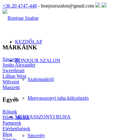
+36 20 4747-448
- bonjourszalon@gmail.com
KEZDŐLAP
MÁRKÁINK
Sincerity
BONJOUR SZALON
Justin Alexander
Sweetheart
Lillian West
Szalonunkról
Wilvorst
Manzetti
Menyasszonyi ruha kölcsönzés
Egyéb
Rólunk
MENYASSZONYI RUHA
Hírek, akciók
Partnerek
Elérhetőségek
Blog
Sincerity
Térkép