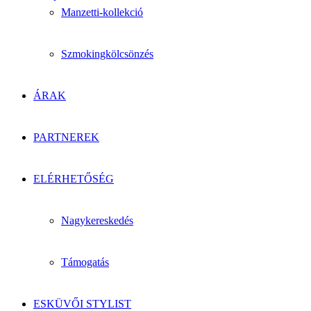
Manzetti-kollekció
Szmokingkölcsönzés
ÁRAK
PARTNEREK
ELÉRHETŐSÉG
Nagykereskedés
Támogatás
ESKÜVŐI STYLIST