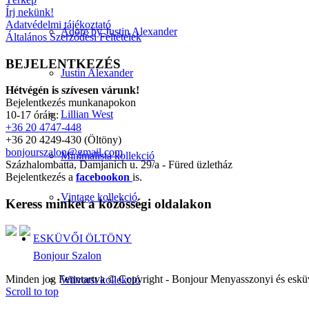
Írj nekünk!
Adatvédelmi tájékoztató
Adore by Justin Alexander
Általános Szerződési Feltételek
BEJELENTKEZÉS
Justin Alexander
Hétvégén is szívesen várunk!
Bejelentkezés munkanapokon
Lillian West
10-17 óráig:
+36 20 4747-448
+36 20 4249-430 (Öltöny)
bonjourszalon@gmail.com
Minimalista kollekció
Százhalombatta, Damjanich u. 29/a - Füred üzletház
Bejelentkezés a
facebookon
is.
Vintage kollekció
Keress minket a közösségi oldalakon
ESKÜVŐI ÖLTÖNY
Bonjour Szalon
Minden jog Fenntartva © Copyright - Bonjour Menyasszonyi és eskü
Wilvorst kollekció
Scroll to top