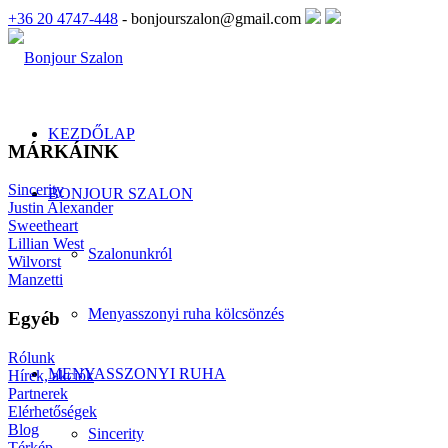
+36 20 4747-448
- bonjourszalon@gmail.com
KEZDŐLAP
MÁRKÁINK
Sincerity
BONJOUR SZALON
Justin Alexander
Sweetheart
Lillian West
Szalonunkról
Wilvorst
Manzetti
Menyasszonyi ruha kölcsönzés
Egyéb
Rólunk
MENYASSZONYI RUHA
Hírek, akciók
Partnerek
Elérhetőségek
Blog
Sincerity
Térkép