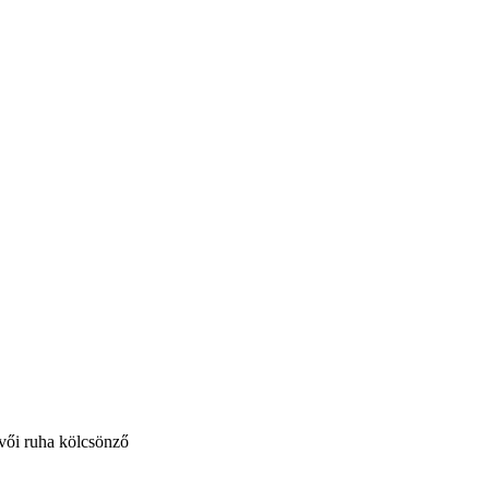
vői ruha kölcsönző