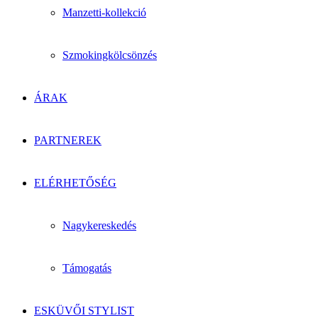
Manzetti-kollekció
Szmokingkölcsönzés
ÁRAK
PARTNEREK
ELÉRHETŐSÉG
Nagykereskedés
Támogatás
ESKÜVŐI STYLIST