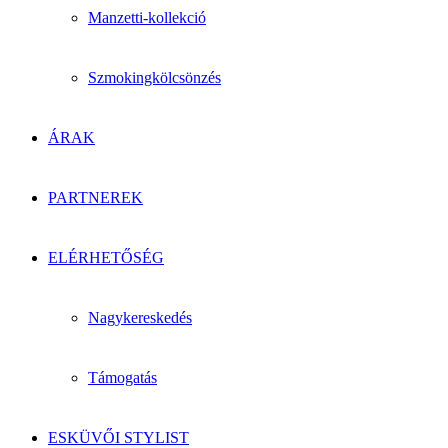
Manzetti-kollekció
Szmokingkölcsönzés
ÁRAK
PARTNEREK
ELÉRHETŐSÉG
Nagykereskedés
Támogatás
ESKÜVŐI STYLIST