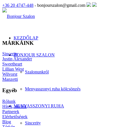
+36 20 4747-448
- bonjourszalon@gmail.com
KEZDŐLAP
MÁRKÁINK
Sincerity
BONJOUR SZALON
Justin Alexander
Sweetheart
Lillian West
Szalonunkról
Wilvorst
Manzetti
Menyasszonyi ruha kölcsönzés
Egyéb
Rólunk
MENYASSZONYI RUHA
Hírek, akciók
Partnerek
Elérhetőségek
Blog
Sincerity
Térkép