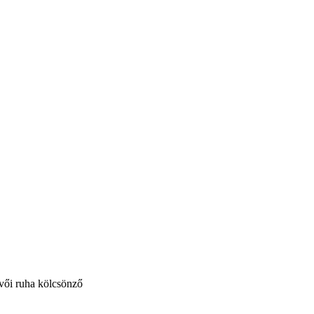
vői ruha kölcsönző