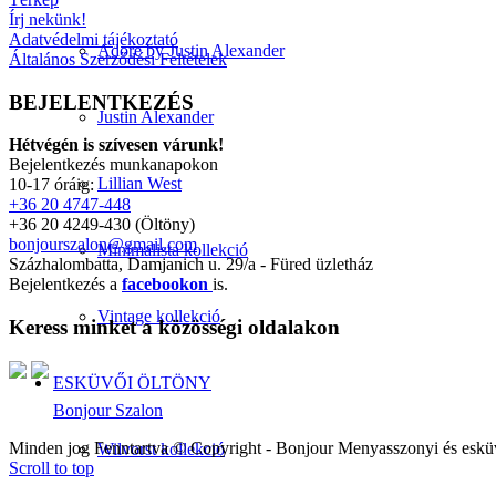
Írj nekünk!
Adatvédelmi tájékoztató
Adore by Justin Alexander
Általános Szerződési Feltételek
BEJELENTKEZÉS
Justin Alexander
Hétvégén is szívesen várunk!
Bejelentkezés munkanapokon
Lillian West
10-17 óráig:
+36 20 4747-448
+36 20 4249-430 (Öltöny)
bonjourszalon@gmail.com
Minimalista kollekció
Százhalombatta, Damjanich u. 29/a - Füred üzletház
Bejelentkezés a
facebookon
is.
Vintage kollekció
Keress minket a közösségi oldalakon
ESKÜVŐI ÖLTÖNY
Bonjour Szalon
Minden jog Fenntartva © Copyright - Bonjour Menyasszonyi és eskü
Wilvorst kollekció
Scroll to top