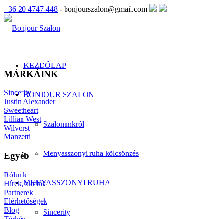
+36 20 4747-448
- bonjourszalon@gmail.com
KEZDŐLAP
MÁRKÁINK
Sincerity
BONJOUR SZALON
Justin Alexander
Sweetheart
Lillian West
Szalonunkról
Wilvorst
Manzetti
Menyasszonyi ruha kölcsönzés
Egyéb
Rólunk
MENYASSZONYI RUHA
Hírek, akciók
Partnerek
Elérhetőségek
Blog
Sincerity
Térkép