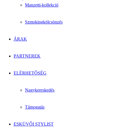
Manzetti-kollekció
Szmokingkölcsönzés
ÁRAK
PARTNEREK
ELÉRHETŐSÉG
Nagykereskedés
Támogatás
ESKÜVŐI STYLIST