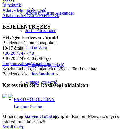
Írj nekünk!
Adatvédelmi tájékoztató
Adore by Justin Alexander
Általános Szerződési Feltételek
BEJELENTKEZÉS
Justin Alexander
Hétvégén is szívesen várunk!
Bejelentkezés munkanapokon
Lillian West
10-17 óráig:
+36 20 4747-448
+36 20 4249-430 (Öltöny)
bonjourszalon@gmail.com
Minimalista kollekció
Százhalombatta, Damjanich u. 29/a - Füred üzletház
Bejelentkezés a
facebookon
is.
Vintage kollekció
Keress minket a közösségi oldalakon
ESKÜVŐI ÖLTÖNY
Bonjour Szalon
Minden jog Fenntartva © Copyright - Bonjour Menyasszonyi és
Wilvorst kollekció
esküvői ruha kölcsönző
Scroll to top