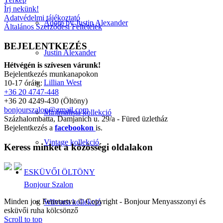
Írj nekünk!
Adatvédelmi tájékoztató
Adore by Justin Alexander
Általános Szerződési Feltételek
BEJELENTKEZÉS
Justin Alexander
Hétvégén is szívesen várunk!
Bejelentkezés munkanapokon
Lillian West
10-17 óráig:
+36 20 4747-448
+36 20 4249-430 (Öltöny)
bonjourszalon@gmail.com
Minimalista kollekció
Százhalombatta, Damjanich u. 29/a - Füred üzletház
Bejelentkezés a
facebookon
is.
Vintage kollekció
Keress minket a közösségi oldalakon
ESKÜVŐI ÖLTÖNY
Bonjour Szalon
Minden jog Fenntartva © Copyright - Bonjour Menyasszonyi és
Wilvorst kollekció
esküvői ruha kölcsönző
Scroll to top