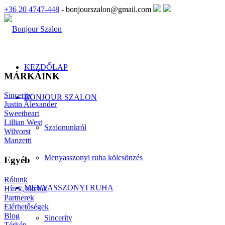
+36 20 4747-448
- bonjourszalon@gmail.com
KEZDŐLAP
MÁRKÁINK
Sincerity
BONJOUR SZALON
Justin Alexander
Sweetheart
Lillian West
Szalonunkról
Wilvorst
Manzetti
Menyasszonyi ruha kölcsönzés
Egyéb
Rólunk
MENYASSZONYI RUHA
Hírek, akciók
Partnerek
Elérhetőségek
Blog
Sincerity
Térkép