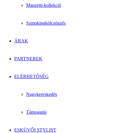
Manzetti-kollekció
Szmokingkölcsönzés
ÁRAK
PARTNEREK
ELÉRHETŐSÉG
Nagykereskedés
Támogatás
ESKÜVŐI STYLIST