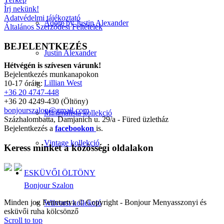
Írj nekünk!
Adatvédelmi tájékoztató
Adore by Justin Alexander
Általános Szerződési Feltételek
BEJELENTKEZÉS
Justin Alexander
Hétvégén is szívesen várunk!
Bejelentkezés munkanapokon
Lillian West
10-17 óráig:
+36 20 4747-448
+36 20 4249-430 (Öltöny)
bonjourszalon@gmail.com
Minimalista kollekció
Százhalombatta, Damjanich u. 29/a - Füred üzletház
Bejelentkezés a
facebookon
is.
Vintage kollekció
Keress minket a közösségi oldalakon
ESKÜVŐI ÖLTÖNY
Bonjour Szalon
Minden jog Fenntartva © Copyright - Bonjour Menyasszonyi és
Wilvorst kollekció
esküvői ruha kölcsönző
Scroll to top