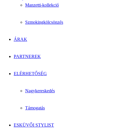
Manzetti-kollekció
Szmokingkölcsönzés
ÁRAK
PARTNEREK
ELÉRHETŐSÉG
Nagykereskedés
Támogatás
ESKÜVŐI STYLIST