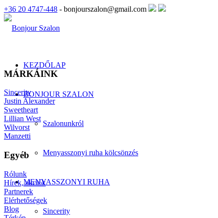
+36 20 4747-448
- bonjourszalon@gmail.com
KEZDŐLAP
MÁRKÁINK
Sincerity
BONJOUR SZALON
Justin Alexander
Sweetheart
Lillian West
Szalonunkról
Wilvorst
Manzetti
Menyasszonyi ruha kölcsönzés
Egyéb
Rólunk
MENYASSZONYI RUHA
Hírek, akciók
Partnerek
Elérhetőségek
Blog
Sincerity
Térkép