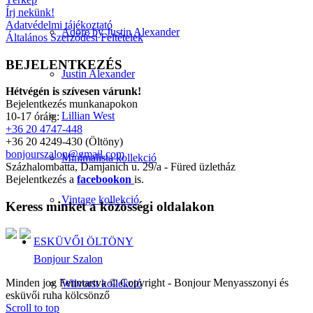
Írj nekünk!
Adatvédelmi tájékoztató
Adore by Justin Alexander
Általános Szerződési Feltételek
BEJELENTKEZÉS
Justin Alexander
Hétvégén is szívesen várunk!
Bejelentkezés munkanapokon
Lillian West
10-17 óráig:
+36 20 4747-448
+36 20 4249-430 (Öltöny)
bonjourszalon@gmail.com
Minimalista kollekció
Százhalombatta, Damjanich u. 29/a - Füred üzletház
Bejelentkezés a
facebookon
is.
Vintage kollekció
Keress minket a közösségi oldalakon
ESKÜVŐI ÖLTÖNY
Bonjour Szalon
Minden jog Fenntartva © Copyright - Bonjour Menyasszonyi és
Wilvorst kollekció
esküvői ruha kölcsönző
Scroll to top