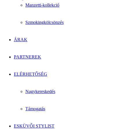
Manzetti-kollekció
Szmokingkölcsönzés
ÁRAK
PARTNEREK
ELÉRHETŐSÉG
Nagykereskedés
Támogatás
ESKÜVŐI STYLIST