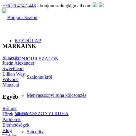
+36 20 4747-448
- bonjourszalon@gmail.com
KEZDŐLAP
MÁRKÁINK
Sincerity
BONJOUR SZALON
Justin Alexander
Sweetheart
Lillian West
Szalonunkról
Wilvorst
Manzetti
Menyasszonyi ruha kölcsönzés
Egyéb
Rólunk
MENYASSZONYI RUHA
Hírek, akciók
Partnerek
Elérhetőségek
Blog
Sincerity
Térkép