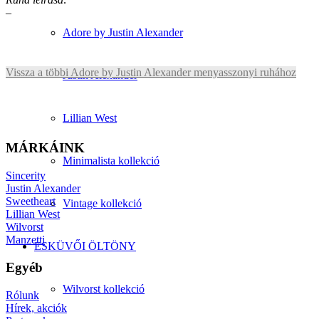
–
Adore by Justin Alexander
Vissza a többi Adore by Justin Alexander menyasszonyi ruhához
Justin Alexander
Lillian West
MÁRKÁINK
Minimalista kollekció
Sincerity
Justin Alexander
Sweetheart
Vintage kollekció
Lillian West
Wilvorst
Manzetti
ESKÜVŐI ÖLTÖNY
Egyéb
Wilvorst kollekció
Rólunk
Hírek, akciók