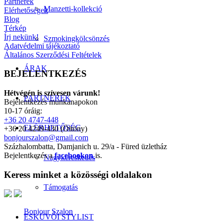
Partnerek
Manzetti-kollekció
Elérhetőségek
Blog
Térkép
Írj nekünk!
Szmokingkölcsönzés
Adatvédelmi tájékoztató
Általános Szerződési Feltételek
ÁRAK
BEJELENTKEZÉS
Hétvégén is szívesen várunk!
PARTNEREK
Bejelentkezés munkanapokon
10-17 óráig:
+36 20 4747-448
ELÉRHETŐSÉG
+36 20 4249-430 (Öltöny)
bonjourszalon@gmail.com
Százhalombatta, Damjanich u. 29/a - Füred üzletház
Bejelentkezés a
facebookon
is.
Nagykereskedés
Keress minket a közösségi oldalakon
Támogatás
Bonjour Szalon
ESKÜVŐI STYLIST