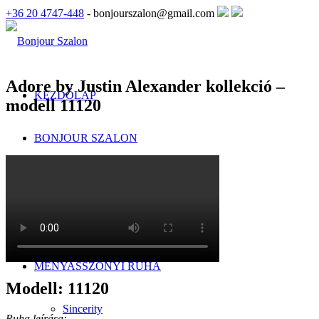
+36 20 4747-448
- bonjourszalon@gmail.com
Adore by Justin Alexander kollekció –
KEZDŐLAP
modell 11120
BONJOUR SZALON
Szalonunkról
Menyasszonyi ruha kölcsönzés
MENYASSZONYI RUHA
Modell: 11120
Sincerity
Ruha leírása: