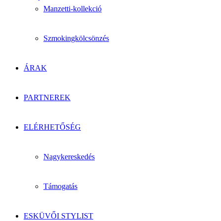
Manzetti-kollekció
Szmokingkölcsönzés
ÁRAK
PARTNEREK
ELÉRHETŐSÉG
Nagykereskedés
Támogatás
ESKÜVŐI STYLIST