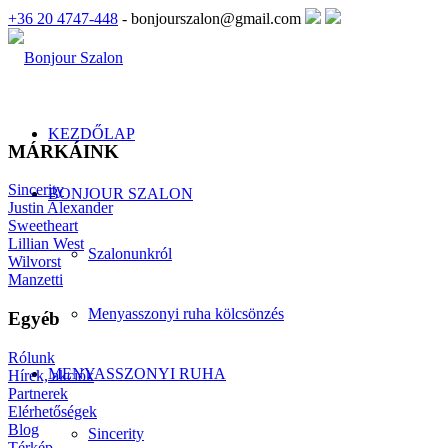
+36 20 4747-448
- bonjourszalon@gmail.com
KEZDŐLAP
MÁRKÁINK
Sincerity
BONJOUR SZALON
Justin Alexander
Sweetheart
Lillian West
Szalonunkról
Wilvorst
Manzetti
Menyasszonyi ruha kölcsönzés
Egyéb
Rólunk
MENYASSZONYI RUHA
Hírek, akciók
Partnerek
Elérhetőségek
Blog
Sincerity
Térkép