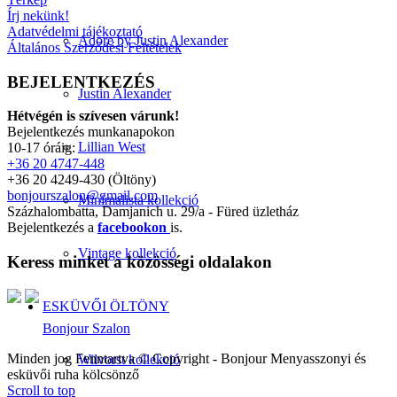
Írj nekünk!
Adatvédelmi tájékoztató
Adore by Justin Alexander
Általános Szerződési Feltételek
BEJELENTKEZÉS
Justin Alexander
Hétvégén is szívesen várunk!
Bejelentkezés munkanapokon
Lillian West
10-17 óráig:
+36 20 4747-448
+36 20 4249-430 (Öltöny)
bonjourszalon@gmail.com
Minimalista kollekció
Százhalombatta, Damjanich u. 29/a - Füred üzletház
Bejelentkezés a
facebookon
is.
Vintage kollekció
Keress minket a közösségi oldalakon
ESKÜVŐI ÖLTÖNY
Bonjour Szalon
Minden jog Fenntartva © Copyright - Bonjour Menyasszonyi és
Wilvorst kollekció
esküvői ruha kölcsönző
Scroll to top