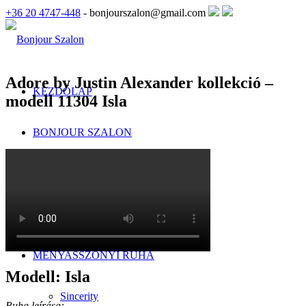
+36 20 4747-448
- bonjourszalon@gmail.com
Adore by Justin Alexander kollekció –
KEZDŐLAP
modell 11304 Isla
BONJOUR SZALON
Szalonunkról
Menyasszonyi ruha kölcsönzés
MENYASSZONYI RUHA
Modell: Isla
Sincerity
Ruha leírása: