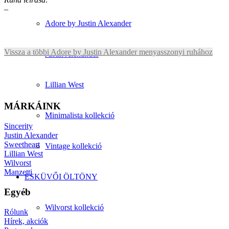
–
Adore by Justin Alexander
Vissza a többi Adore by Justin Alexander menyasszonyi ruhához
Justin Alexander
Lillian West
MÁRKÁINK
Minimalista kollekció
Sincerity
Justin Alexander
Sweetheart
Vintage kollekció
Lillian West
Wilvorst
Manzetti
ESKÜVŐI ÖLTÖNY
Egyéb
Wilvorst kollekció
Rólunk
Hírek, akciók