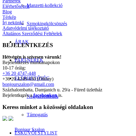
Partnerek
Manzetti-kollekció
Elérhetőségek
Blog
Térkép
Írj nekünk!
Szmokingkölcsönzés
Adatvédelmi tájékoztató
Általános Szerződési Feltételek
ÁRAK
BEJELENTKEZÉS
Hétvégén is szívesen várunk!
PARTNEREK
Bejelentkezés munkanapokon
10-17 óráig:
+36 20 4747-448
ELÉRHETŐSÉG
+36 20 4249-430 (Öltöny)
bonjourszalon@gmail.com
Százhalombatta, Damjanich u. 29/a - Füred üzletház
Bejelentkezés a
facebookon
is.
Nagykereskedés
Keress minket a közösségi oldalakon
Támogatás
Bonjour Szalon
ESKÜVŐI STYLIST