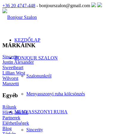
+36 20 4747-448
- bonjourszalon@gmail.com
KEZDŐLAP
MÁRKÁINK
Sincerity
BONJOUR SZALON
Justin Alexander
Sweetheart
Lillian West
Szalonunkról
Wilvorst
Manzetti
Menyasszonyi ruha kölcsönzés
Egyéb
Rólunk
MENYASSZONYI RUHA
Hírek, akciók
Partnerek
Elérhetőségek
Blog
Sincerity
Térkép