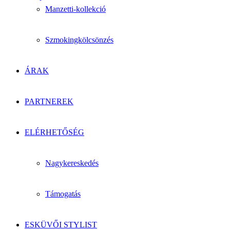
Manzetti-kollekció
Szmokingkölcsönzés
ÁRAK
PARTNEREK
ELÉRHETŐSÉG
Nagykereskedés
Támogatás
ESKÜVŐI STYLIST