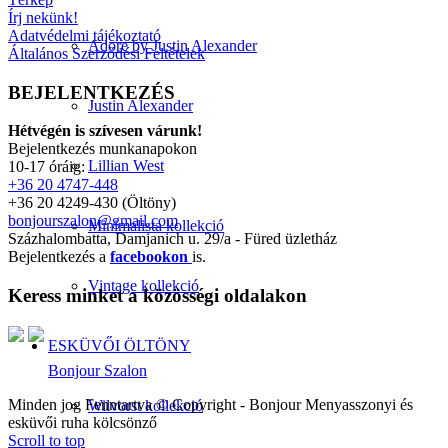
Írj nekünk!
Adatvédelmi tájékoztató
Adore by Justin Alexander
Általános Szerződési Feltételek
BEJELENTKEZÉS
Justin Alexander
Hétvégén is szívesen várunk!
Bejelentkezés munkanapokon
Lillian West
10-17 óráig:
+36 20 4747-448
+36 20 4249-430 (Öltöny)
bonjourszalon@gmail.com
Minimalista kollekció
Százhalombatta, Damjanich u. 29/a - Füred üzletház
Bejelentkezés a
facebookon
is.
Vintage kollekció
Keress minket a közösségi oldalakon
ESKÜVŐI ÖLTÖNY
Bonjour Szalon
Minden jog Fenntartva © Copyright - Bonjour Menyasszonyi és
Wilvorst kollekció
esküvői ruha kölcsönző
Scroll to top