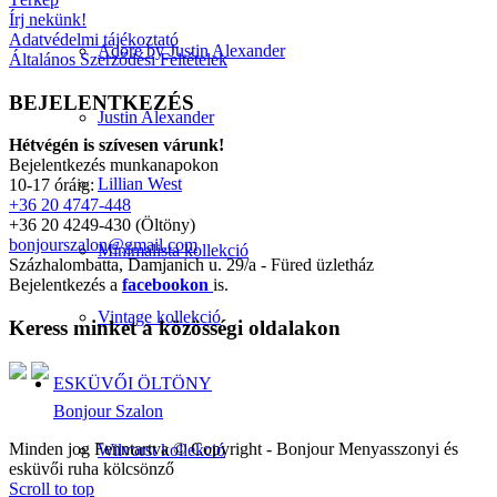
Írj nekünk!
Adatvédelmi tájékoztató
Adore by Justin Alexander
Általános Szerződési Feltételek
BEJELENTKEZÉS
Justin Alexander
Hétvégén is szívesen várunk!
Bejelentkezés munkanapokon
Lillian West
10-17 óráig:
+36 20 4747-448
+36 20 4249-430 (Öltöny)
bonjourszalon@gmail.com
Minimalista kollekció
Százhalombatta, Damjanich u. 29/a - Füred üzletház
Bejelentkezés a
facebookon
is.
Vintage kollekció
Keress minket a közösségi oldalakon
ESKÜVŐI ÖLTÖNY
Bonjour Szalon
Minden jog Fenntartva © Copyright - Bonjour Menyasszonyi és
Wilvorst kollekció
esküvői ruha kölcsönző
Scroll to top