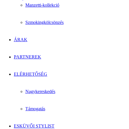
Manzetti-kollekció
Szmokingkölcsönzés
ÁRAK
PARTNEREK
ELÉRHETŐSÉG
Nagykereskedés
Támogatás
ESKÜVŐI STYLIST