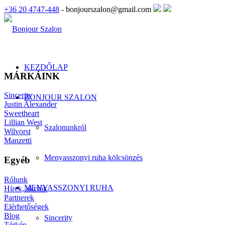
+36 20 4747-448
- bonjourszalon@gmail.com
KEZDŐLAP
MÁRKÁINK
Sincerity
BONJOUR SZALON
Justin Alexander
Sweetheart
Lillian West
Szalonunkról
Wilvorst
Manzetti
Menyasszonyi ruha kölcsönzés
Egyéb
Rólunk
MENYASSZONYI RUHA
Hírek, akciók
Partnerek
Elérhetőségek
Blog
Sincerity
Térkép